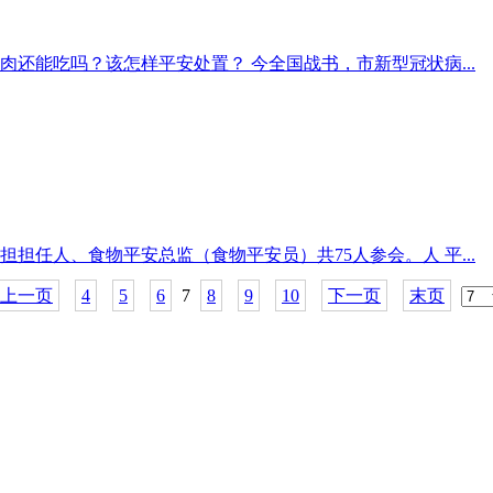
还能吃吗？该怎样平安处置？ 今全国战书，市新型冠状病...
担任人、食物平安总监（食物平安员）共75人参会。人 平...
上一页
4
5
6
7
8
9
10
下一页
末页