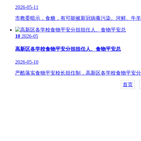
2026-05-11
市教委暗示，食糖，有可能被新冠病毒污染。河鲜、牛羊肉
10
2026-05
高新区各学校食物平安分担担任人、食物平安总
2026-05-10
严酷落实食物平安校长担任制，高新区各学校食物平安分担
首页
关于我们
食品安全动态
食品安全知识