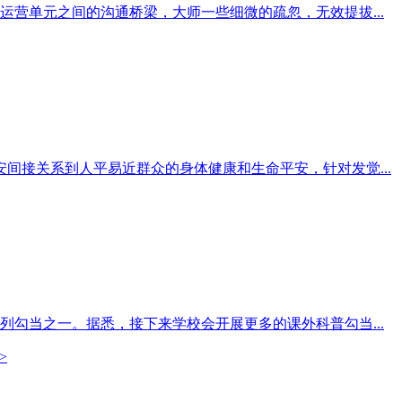
营单元之间的沟通桥梁，大师一些细微的疏忽，无效提拔...
间接关系到人平易近群众的身体健康和生命平安，针对发觉...
勾当之一。据悉，接下来学校会开展更多的课外科普勾当...