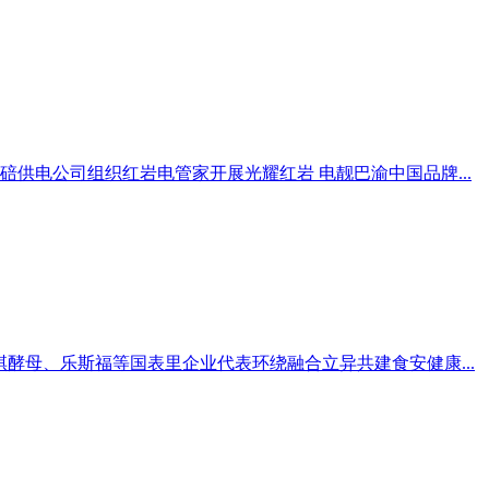
供电公司组织红岩电管家开展光耀红岩 电靓巴渝中国品牌...
琪酵母、乐斯福等国表里企业代表环绕融合立异共建食安健康...