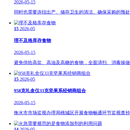
2026-05-15
同时也需要连结出产、储存卫生的清洁。确保采购的预处置
15
2026-05
理不及格库存食物
2026-05-15
避免供给高盐、高油及高糖的食物，全面清扫、消毒操做加
15
2026-05
958克礼盒仅33克坚果系经销商组合
2026-05-15
衡水市市场监视办理局桃城区开展食物畅通环节监视查抄 建
14
2026-05