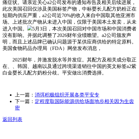
痛症状。请亲近关心a2公司发布的通知布告及相关后续进展，
此次美国召回仅涉及美国标签产物，中标婴长儿配方奶粉正在
短期内供应严重，a2公司近70%的收入来自中国取其他亚洲市
场。上述批次产物从未进入中国，仅限于美国本土发卖，从未
进入中国。
5月3日，本次美国召回对中国市场和中国消费者
没有影响。并据此调整了2026财年业绩瞻望。a2公司颁发声
明，而且上述品牌已确认问题源于某供应商供给的特定原料。
美国食物药品办理局（FDA）网坐发布消息，
2025财年，并激发脱水等并发症。其配方及相关成分取正
在、、韩国、越南以及通过跨境渠道销往中国的英文标签a2紫
白金婴长儿配方奶粉分歧。平安做出消费选择。
上一篇：
消弭积极组织开展各类平安专
下一篇：
定程度取国际能源供给场面地步相关因为生齿
密
返回列表
关于我们