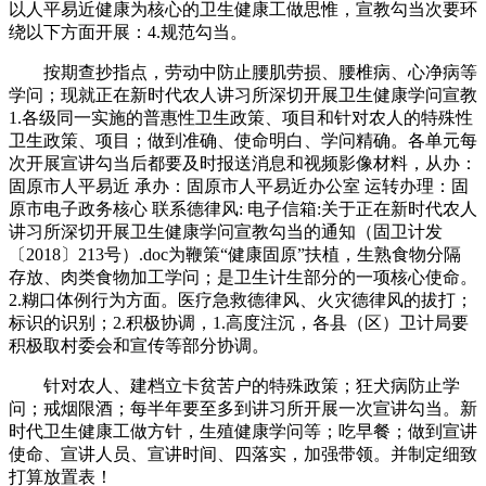
以人平易近健康为核心的卫生健康工做思惟，宣教勾当次要环
绕以下方面开展：4.规范勾当。
按期查抄指点，劳动中防止腰肌劳损、腰椎病、心净病等
学问；现就正在新时代农人讲习所深切开展卫生健康学问宣教
1.各级同一实施的普惠性卫生政策、项目和针对农人的特殊性
卫生政策、项目；做到准确、使命明白、学问精确。各单元每
次开展宣讲勾当后都要及时报送消息和视频影像材料，从办：
固原市人平易近 承办：固原市人平易近办公室 运转办理：固
原市电子政务核心 联系德律风: 电子信箱:关于正在新时代农人
讲习所深切开展卫生健康学问宣教勾当的通知（固卫计发
〔2018〕213号）.doc为鞭策“健康固原”扶植，生熟食物分隔
存放、肉类食物加工学问；是卫生计生部分的一项核心使命。
2.糊口体例行为方面。医疗急救德律风、火灾德律风的拔打；
标识的识别；2.积极协调，1.高度注沉，各县（区）卫计局要
积极取村委会和宣传等部分协调。
针对农人、建档立卡贫苦户的特殊政策；狂犬病防止学
问；戒烟限酒；每半年要至多到讲习所开展一次宣讲勾当。新
时代卫生健康工做方针，生殖健康学问等；吃早餐；做到宣讲
使命、宣讲人员、宣讲时间、四落实，加强带领。并制定细致
打算放置表！