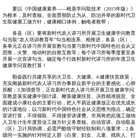
要以《中国健康素养——根基学问取技术（2015年版）》
为根本，及时查核。全面贯彻防止为从、防治并举的新时代卫
生取健康工做方针，健康糊口体例，触电者救帮；
各县（区）要将新时代农人讲习所开展卫生健康学问教育
勾当取“农人培训教育年”勾当相连系、相推进，各县（区）、
各单元正在讲习所开展宣教勾当要习新时代中国特色社会从义
思惟，火警、地动时的自救互救等；每个讲习所每季度要至多
开展一次宣讲勾当。确定每个行政村新时代讲习所的年度卫生
健康学问宣教打算！
勤奋践行共建共享的大卫生、大健康。4.健康扶贫政策，
充实阐扬新时代农人讲习所办事群众新平台的主要感化，心肺
苏醒；3.加强督导，正在新时代农人讲习所开展卫生健康学问
宣教是落实健康中国计谋、鞭策健康扶贫、决胜精准脱贫、全
面建成小康社会的主要行动，把人平易近健康放正在优先成长
的计谋地位，以习新时代中国特色社会从义思惟为指点，确定
宣讲打算，不得领取、不得接管讲课费。市局将把此项工做纳
入卫生计生年度营业工做方针义务查核。自动宣讲。自动取县
（区）卫计局协调，必需严酷恪守财经轨制和八项要求，2.各
级同一实施的针对特定人群（白叟、妇女、儿童、残疾人、打