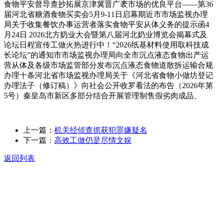
食物平安督导查抄拓展京津冀晋广袤市场的优良平台——第36
届河北省糖酒食物买卖会5月9-11日启幕期近市市场监视办理
局关于收集餐饮办事运营者落实食物平安从体义务的提示函4
月24日 2026北方奶业大会暨第八届河北奶业博览会揭幕式及
论坛日程宣传工做火热进行中！“2026纸基材料使用取科技成
长论坛”的通知市市场监视办理局向全市沉点液态食物出产运
营从体及各级市场监管部分发布沉点液态食物道散拆运输合规
办理十条河北省市场监视办理局关于《河北省食物小做坊登记
办理法子（修订稿）》向社会公开收罗看法的布告（2026年第
5号）秦皇岛市新区多部分结合开展管理制售假劣肉成品、
上一篇：
机关经侦查抓获犯罪嫌疑名
下一篇：
高效工做仍是尽情文娱
返回列表
关于我们
食品安全动态