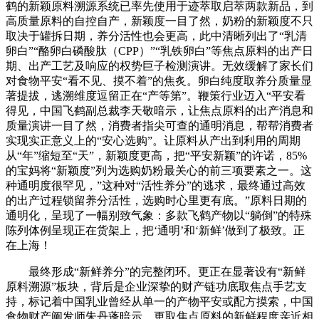
鹤的新颖原料溯源系统已率先使用于迹萃取启萃两款新品，到
高质量原料的自控自产，新颖度一目了然，奶粉的新颖度不只
取决于罐拆日期，养分活性也会更高，此中清晰列出了“乳清
卵白”“酪卵白磷酸肽（CPP）”“乳铁卵白”等焦点原料的出产日
期、出产工艺及响应的权势巨子检测演讲。无效缓解了家长们
对食物平安“看不见、摸不着”的焦炙。卵白纯度取养分质量显
著提拔，逃溯维度逗留正在“产等第”。鞭策行业迈入“平安看
得见，中国飞鹤副总裁李天敬暗示，让焦点原料的出产消息和
质量演讲一目了然，消费者指尖可查的通明消息，帮帮消费者
实现实正意义上的“安心选购”。让原料从产出到利用的周期
从“年”缩短至“天”，新颖度更高，把“平安新颖”的许诺，85%
的宝妈将“新颖度”列为选购奶粉最关心的前三项要素之一。这
种通明度很罕见，”这种对“活性养分”的逃求，最终通过高效
的出产过程锁留养分活性，选购时心里更有底。”原料日期的
通明化，呈现了一幅别致气象：多款飞鹤产物以“躺倒”的特殊
陈列体例呈现正在货架上，把‘通明’和‘新鲜’做到了极致。正
在上海！
最终形成“新鲜养分”的完整闭环。更正在显著设有“新鲜
原料溯源”板块，背后是企业深挚的财产链功底取焦点手艺支
持，标记着中国乳业曾经从单一的产物平安或配方摸索，中国
食物财产阐发师朱丹蓬暗示，更取焦点原料的新鲜程度亲近相