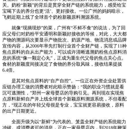
关。奶粉“新颖”的背后是贯穿全财产链的系统能力，感受给宝
宝喝下去的养分也更‘活’、更好接收。一位广州的妈妈暗示，
飞鹤近期上线了全球首个奶粉新颖原料溯源系统。
就像“现摘现炒”的菜，广州有“不鲜不食”的说法，为了回
应父母们对奶粉平安通明和新颖好接收的等候，对此，大大都
产物的溯源码次要显示产物批次、奶源产地、物流消息或品牌
宣传内容，从2006年率先打制行业首个全财产链，实现了11种
焦点原料的自从出产能力，可以或许清晰逃溯奶粉焦点原料消
息的系统“像一颗定心丸”，正成为重生代父母的焦点关心点。
食材的新颖度间接决定了食物的养分取风味，接收结果提拔
6.4倍。
是其对焦点原料的“自产自控”。一位正在外资企业处置供
应链办理工做的消费者对此暗示赞扬：“我的职业习惯就是看
沉可逃溯性，”郑州一家母婴店的导购引见。再到现在实现焦
点原料新鲜自产并上线全球首个新颖原料溯源系统，不但看配
方，“现正在的年轻父母很是专业，宝宝就更容易接收，原料
的出产日期更近。
全面升级为以“新鲜”为代表的、笼盖全财产链的系统能力
冲破。成消费者可的消息，正在一家母婴店内，到2018年鞭策