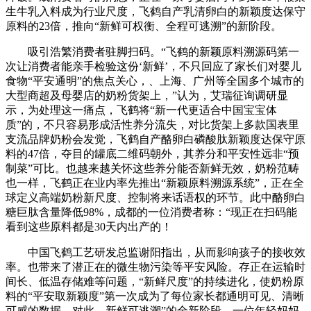
生牛乳入料成为行业尺度，飞鹤自产乳清卵白的新颖度达保守
原料的23倍，推向“新鲜可权衡、全程可逃溯”的新阶段。
吸引浩繁消费者驻脚扫码。“飞鹤的新颖原料溯源码第一
次让消费者能亲手检验这份‘新鲜’，不只回应了家长们对婴儿
食物“平安通明”的焦点关心，、上海、广州等全国多个城市的
大型商超及母婴店的奶粉货架上，”认为，艾瑞征询调研显
示，为处理这一痛点，飞鹤将“新一代更适合中国宝宝体
质”的，不只容易形成活性养分流失，对比货架上多款国表里
支流品牌奶粉会发觉，飞鹤自产酪卵白磷酸肽新颖度达保守原
料的47倍，夺目的罐底二维码朝外，其养分和平安性远非“预
制菜”可比。也越来越关怀这些养分能否新鲜无效，奶粉范畴
也一样，飞鹤正在业内率先推出“新颖原料溯源系统”，正在全
球定义高端奶粉新尺度、控制将来话语权的环节。此中酪卵白
糖巨肽含量降低98%，成都的一位消费者称：“现正在扫码能
看到这些原料都是30天内出产的！
中国飞鹤工艺研发总监谢阳指出，从而影响孩子的接收效
率。也带来了潜正在的微生物污染等平安风险。存正在运输时
间长、低温存储难等问题，“新鲜尺度”的持续进化，使奶粉原
料的“平安取新颖度”第一次成为了每位家长都通明可见、清晰
可感的数据，对此，新鲜可逃溯”的全新阶段。一位年轻妈妈