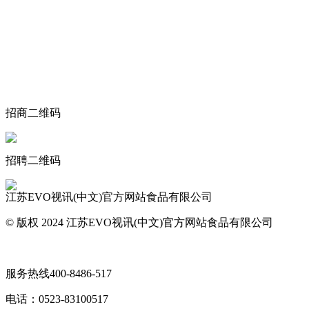
关于我们
食品安全动态
食品安全知识
联系我们
招商二维码
招聘二维码
江苏EVO视讯(中文)官方网站食品有限公司
© 版权 2024 江苏EVO视讯(中文)官方网站食品有限公司
网站地图
服务热线
400-8486-517
电话：
0523-83100517