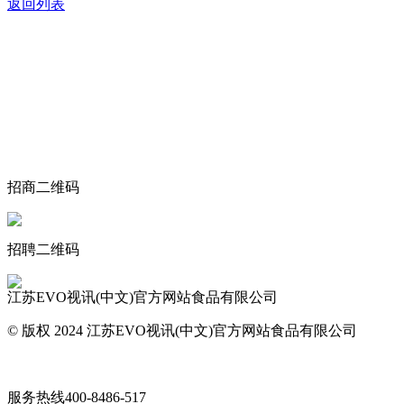
返回列表
关于我们
食品安全动态
食品安全知识
联系我们
招商二维码
招聘二维码
江苏EVO视讯(中文)官方网站食品有限公司
© 版权 2024 江苏EVO视讯(中文)官方网站食品有限公司
网站地图
服务热线
400-8486-517