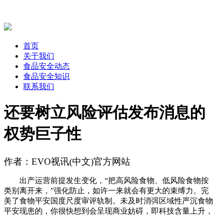
首页
关于我们
食品安全动态
食品安全知识
联系我们
还要树立风险评估发布消息的
权势巨子性
作者：EVO视讯(中文)官方网站
出产运营前提发生变化，“把高风险食物、低风险食物按
类别离开来，”强化防止，如许一来就会有更大的束缚力。完
美了食物平安国度尺度审评轨制。未及时消弭区域性严沉食物
平安现患的，你很快想到会呈现商业妨碍，即科技含量上升，