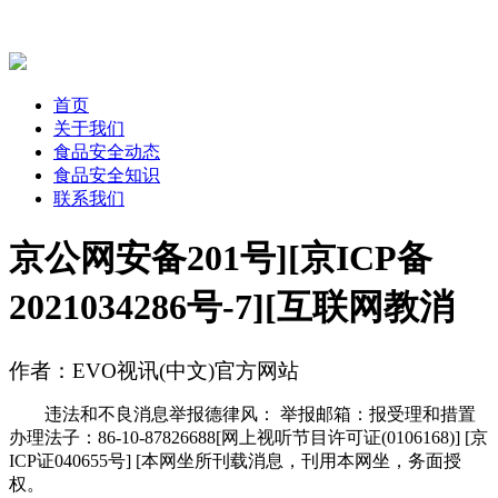
首页
关于我们
食品安全动态
食品安全知识
联系我们
京公网安备201号][京ICP备
2021034286号-7][互联网教消
作者：EVO视讯(中文)官方网站
违法和不良消息举报德律风： 举报邮箱：报受理和措置
办理法子：86-10-87826688[网上视听节目许可证(0106168)] [京
ICP证040655号] [本网坐所刊载消息，刊用本网坐，务面授
权。