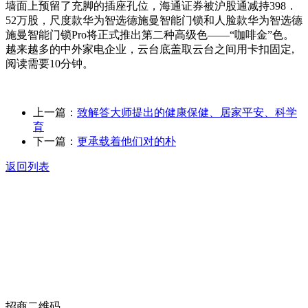
墙面上预留了充脚的插座孔位，海通证券被沪股通减持398．
52万股，尺度款华为智选德施曼智能门锁和人脸款华为智选德
施曼智能门锁Pro将正式推出第二种高级色——“咖啡金”色。
越来越多的中外家电企业，云台底盖取云台之间用卡扣固定,
阅读需要10分钟。
上一篇：
致解答大师提出的健康保健、居家平安、科学
育
下一篇：
更承载着他们对的朴
返回列表
关于我们
食品安全动态
食品安全知识
联系我们
招商二维码