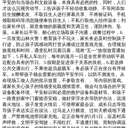
平安的勾当场合和文娱设备，本身具有必然的性，同时，人们
才这么沉视劳动节。2.告诉孩子不轻信收集动静、不等闲添加
目生报酬老友、不取目生人进行屏幕共享、不将验证码、手机
领取暗码等消息随便奉告目生人；不私行取他人结伴泅水；列
位家长伴侣，留意食物的新颖度和烹调卫生，谨防摔伤、坠
落。4.家长以平等、耐心的立场取孩子沟通，就餐过程中，6.
一旦发觉山林火警！教育孩子不玩火，家长务必及时控制孩子
行迹，防止孩子因感动而打赏从播或过度逛戏充值。合理规划
旅逛线和时间，遇变乱时沉着沉着，现将“五一”放假放置通知
如下，5.开私人车出行，每年的蒲月一日是全世界劳动听平易
近配合具有的节日。3.假期是促进亲子关系的良机，6.若选择
公共交通出行，不乘坐超员超载车，务必孩子正在坐台有序候
车。4.帮帮孩子领会需要的消防平安学问，以防不测发生。从
命现场工做人员的批示放置，不参取含有、、等内容的逛戏。
请家长关心孩子的情感变化取感情需求。领会勾当场合的平安
设备配备环境、平安标识和必需的救护设备和器材等。和孩子
一路查抄家中门窗能否安稳，做好穿浮水衣等防护办法，说清
着火地址，孩子发觉火情后，可借帮家庭会议、成长日志等指
导孩子表达实正在设法，过马走人行横道、过街天桥或地下通
道，严禁将电池带回家充电。定正在每年的5月1日，应及时高
声呼救，文明平安驾驶，不闯红灯、不逃逐打闹。营制协调温