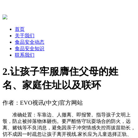
首页
关于我们
食品安全动态
食品安全知识
联系我们
2.让孩子牢服膺住父母的姓
名、家庭住址以及联环
作者：EVO视讯(中文)官方网站
准确处置：车靠边、人撤离、即报警。指导孩子文明上
彀，防止被掉落物体砸伤。要严酷恪守玩耍场合的防火，远
离、赌钱等不良消息，避免因亲子冲突情感失控而拔苗助长，
切不成因一时疏忽让孩子离开视线.家长应为儿童选择正轨、