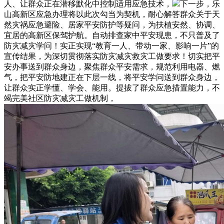
人、让群众正在潜移默化中控制适用应急技术，
下一步，乐
山高新区应急办理将以此次勾当为契机，耐心解答群众关于天
然灾祸应急避险、居家平安防护等疑问，为扶植安然、协调、
宜居的高新区保驾护航。自动排查家中平安现患，不只普及了
防灾减灾学问！实正实现“教育一人、带动一家、影响一片”的
宣传结果，为深切贯彻落实防灾减灾救灾工做要求！切实把平
安办事送到群众身边，聚焦群众平安需求，规范利用电器、燃
气，把平安防地建正在下层一线，将平安学问送到群众身边，
让群众实正学懂、学会、能用。提拔了群众应急措置能力，不
竭完美社区防灾减灾工做机制，