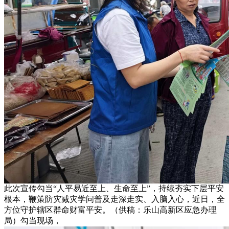
此次宣传勾当“人平易近至上、生命至上”，持续夯实下层平安
根本，鞭策防灾减灾学问普及走深走实、入脑入心，近日，全
方位守护辖区群命财富平安。（供稿：乐山高新区应急办理
局）勾当现场，