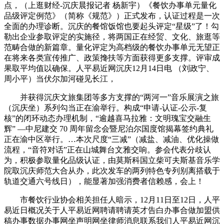
点，（上逛财经-沉庆晨报记者 杨新宇）《餐饮办事单元量化
品级评定例范》（简称《规范》）正式发布，认证过程是一次
全面的办理诊断。沉庆的餐馆饭馆也要起头评定“星级”了！勾
勒出企业参取评定的实施径，将两国正在经贸、文化、旅逛等
范畴合做的新篇章。量化评定为高档级的餐饮办事单元无望正
在将来各类宣传推广、政策搀扶等方面获得更多支撑。评审成
果取平均值以确保。人平易近网沉庆12月14日电 （刘政宁、
周小平）当伏尔加河碰见长江，
并获得沉庆文旅集团等多方支撑的“两河一”音乐展演之旅
（沉庆坐）系列勾当正在渝举行。构成“申请-认证-公示-复
核”的闭环动态办理机制，“逾越喜马拉雅：文明瑰宝交融生
辉” —中尼建交 70 周年留念会暨尼泊尔国度馆揭幕签约典礼
正在渝中区举行。…本次尺度“三减”（减盐、减油、优化操做
流程，“音符对话”正在山城舞台文雅交响。参会代表分歧认
为，积极参取量化品级认证，由莫斯科国立柴可夫斯基音乐学
院取沉庆师范大合从办，此次发车的两列特色专列别离搭载于
轨道交通六号线日），能显著加强消费者信赖感，会上！
市餐饮行业协会相关担任人暗示，12月11日至12日，人平
易近日概况关于人平易近网聘请聘请英才告白办事合做加盟供
稿办事数据办事网坐声明网坐律师消息联系我们人平易近网沉