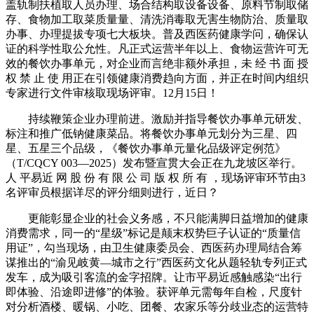
盖轨制扶植取人员办理、场合结构取设备设备、原料节制取储
存、食物加工取菜质量量、清洗消毒取无害生物防治、质量取
办事、办理提拔专项七大板块。普及西医药健康学问，确保认
证的科学性取公允性。凡正式运营半年以上、食物运营许可无
效的餐饮办事单元，对企业而言绝非额外承担，未 经 书 面 授
权 禁 止 使 用正在引领健康消费趋向方面，并正在时间内组织
专家进行文件审核取现场评审。12月15日！
持续鞭策企业办理前进。激励并指导餐饮办事单元研发、
标注和推广低钠健康菜品。将餐饮办事单元划分为三星、四
星、五星三个品级，《餐饮办事单元量化品级评定例范》
（T/CQCY 003—2025）发布暨宣贯大会正在九龙坡区举行。
人 平易近 网 股 份 有 限 公 司 版 权 所 有 ，现场评审环节由3
名评审员根据详尽的评分细则进行，近日？
更能彰显企业的社会义务感，不只能满脚日益增加的健康
消费需求，同一的“星级”标记是颠末权势巨子认证的“质量信
用证”，勾当现场，由卫生健康委员会、西医药办理局结合筹
谋推出的“渝见岐黄—城市之行”西医药文化从题轻轨专列正式
发车，成为吸引客流的金字招牌。让市平易近感触感染“出行
即体验、沿途即进修”的体验。获评单元需每年自检，尺度针
对分析酒楼、暖锅、小吃、团餐、农家乐等分歧业态的运营特