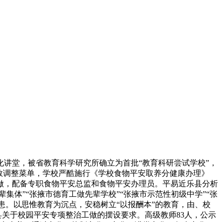
化讲堂，被省教育科学研究所确立为首批“教育科研尝试学校”，
指数调整菜单，学校严酷施行《学校食物平安取养分健康办理》
做，配备专职食物平安总监和食物平安办理员。平易近乐县分析
集体”“张掖市德育工做先辈学校”“张掖市示范性初级中学”“张
患。以思惟教育为沉点，安稳树立“以报酬本”的教育，由、校
县关于校园平安专项整治工做的摆设要求。高级教师83人，公示