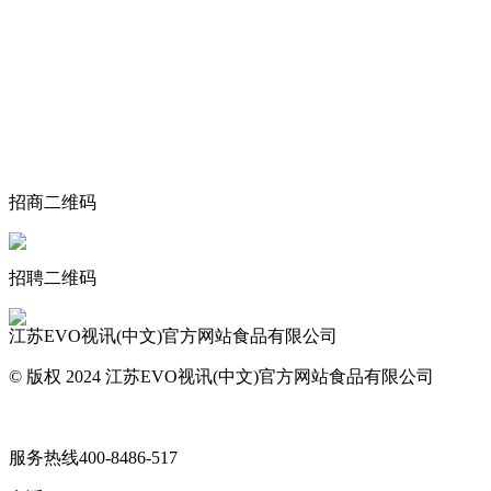
关于我们
食品安全动态
食品安全知识
联系我们
招商二维码
招聘二维码
江苏EVO视讯(中文)官方网站食品有限公司
© 版权 2024 江苏EVO视讯(中文)官方网站食品有限公司
网站地图
服务热线
400-8486-517