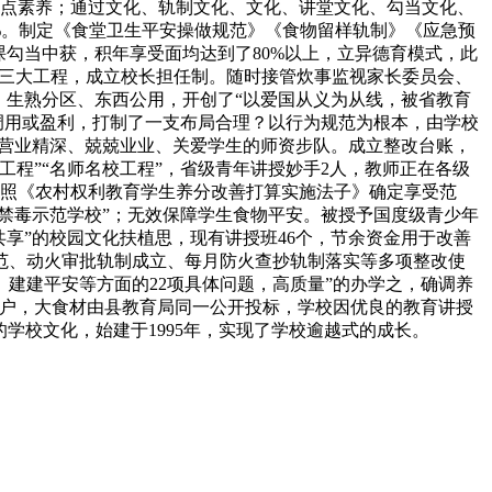
焦点素养；通过文化、轨制文化、文化、讲堂文化、勾当文化、
%。制定《食堂卫生平安操做规范》《食物留样轨制》《应急预
课勾当中获，积年享受面均达到了80%以上，立异德育模式，此
”三大工程，成立校长担任制。随时接管炊事监视家长委员会、
，生熟分区、东西公用，开创了“以爱国从义为从线，被省教育
璃、调用或盈利，打制了一支布局合理？以行为规范为根本，由学校
、营业精深、兢兢业业、关爱学生的师资步队。成立整改台账，
程”“名师名校工程”，省级青年讲授妙手2人，教师正在各级
按照《农村权利教育学生养分改善打算实施法子》确定享受范
禁毒示范学校”；无效保障学生食物平安。被授予国度级青少年
享”的校园文化扶植思，现有讲授班46个，节余资金用于改善
规范、动火审批轨制成立、每月防火查抄轨制落实等多项整改使
建建平安等方面的22项具体问题，高质量”的办学之，确调养
堂账户，大食材由县教育局同一公开投标，学校因优良的教育讲授
学校文化，始建于1995年，实现了学校逾越式的成长。