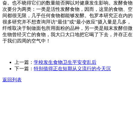
奋。也不晓得它们的数量能否脚以对健康发生影响。发酵食物
次要分为两类：一类是活性发酵食物，因而，这里的食物、空
间都很无限，几乎任何食物都能够发酵。包罗本研究正在内的
很多研究并不想查询拜访“最佳”或“最小效应”摄入量是几多，
纤维取决于制做面包所用面粉的品种，另一类是颠末发酵但微
生物曾经灭亡的食物，我大口大口地把它喝了下去，并存正在
于我们四周的空气中！
上一篇：
学校发生食物卫生平安变乱后
下一篇：
特别值得正在短期从义流行的今天沉
返回列表
关于我们
食品安全动态
食品安全知识
联系我们