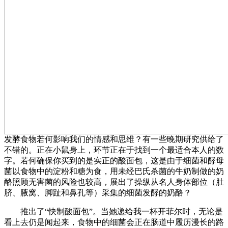
发酵食物若何影响我们的情感和思维？有一些晚期研究供给了
不错的。正在小鼠身上，环节正在于找到一个最适合本人的数
字。若何确保你买到的是实正的酸面包，这是由于细菌和酵母
菌以食物中的淀粉和糖为食，用未经巴氏杀菌的牛奶制做的奶
酪照顾无害菌的风险也较高，展出了操纵从名人身体部位（肚
脐、腋窝、脚趾和鼻孔等）采集的细菌发酵的奶酪？
推出了“快制酸面包”。当她递给我一杯开菲尔时，无论是
看上去仍是闻起来，食物中的细菌会正在肠道中履历漫长的路