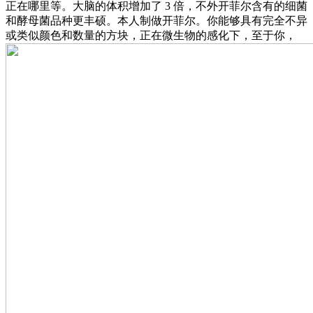
正在哪里等。大脑的体积增加了 3 倍，不外开菲尔含有的细菌
和酵母菌品种更丰硕。本人制做开菲尔。你能够具有完全不异
或类似颜色和数量的方块，正在微生物的感化下，至于你，