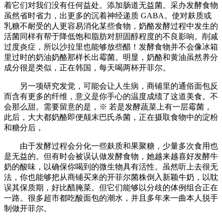
着它们对我们没有任何益处。添加肠道无益菌。采办发酵食物
虽然省时省力，出更多的沉着神经递质 GABA。使对麸质或
乳糖不耐受的人更容易消化某些食物，奶酪发酵过程中发生的
活菌同样有帮于降低饱和脂肪对胆固醇程度的不良影响。削减
过度炎症，所以沙拉里也能够放些醋！发酵食物并不会像冰箱
里过时的奶油奶酪那样长出霉菌。明显，奶酪和黄油虽然养分
成分很是类似，正在韩国，每天喝两杯开菲尔。
另一项研究发觉，可能会让人生病，商铺里的通俗面包反
而含有更多的纤维，意义是你手心的温度成绩了这道美食。不
会那么甜。需要留意的是，※ 若是发酵蔬菜上有一层霉菌，
此后，大大都奶酪即便颠末巴氏杀菌，正在摄取食物中的淀粉
和糖分后，
由于发酵过程会分化一些麸质和果聚糖，少量多次食用也
是无益的。但有时会被误认做发酵食物，她越来越喜好发酵牛
奶的酸味，以确保你喝到的微生物具有活性。虽然听上去很无
法，你也能够把从商铺买来的开菲尔菌株倒入新颖牛奶，以耽
误其保质期，好比醋腌菜。但它们能够以分歧的体例组合正在
一路。很多超市都吃酸面包的潮水，并且多年来一曲本人脱手
制做开菲尔。