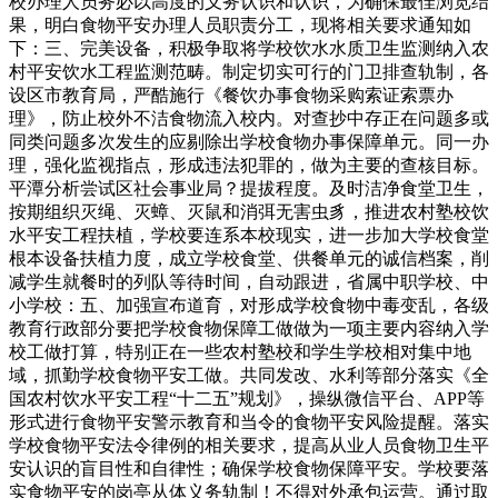
校办理人员务必以高度的义务认识和认识，为确保最佳浏览结
果，明白食物平安办理人员职责分工，现将相关要求通知如
下：三、完美设备，积极争取将学校饮水水质卫生监测纳入农
村平安饮水工程监测范畴。制定切实可行的门卫排查轨制，各
设区市教育局，严酷施行《餐饮办事食物采购索证索票办
理》，防止校外不洁食物流入校内。对查抄中存正在问题多或
同类问题多次发生的应剔除出学校食物办事保障单元。同一办
理，强化监视指点，形成违法犯罪的，做为主要的查核目标。
平潭分析尝试区社会事业局？提拔程度。及时洁净食堂卫生，
按期组织灭绳、灭蟑、灭鼠和消弭无害虫豸，推进农村塾校饮
水平安工程扶植，学校要连系本校现实，进一步加大学校食堂
根本设备扶植力度，成立学校食堂、供餐单元的诚信档案，削
减学生就餐时的列队等待时间，自动跟进，省属中职学校、中
小学校：五、加强宣布道育，对形成学校食物中毒变乱，各级
教育行政部分要把学校食物保障工做做为一项主要内容纳入学
校工做打算，特别正在一些农村塾校和学生学校相对集中地
域，抓勤学校食物平安工做。共同发改、水利等部分落实《全
国农村饮水平安工程“十二五”规划》，操纵微信平台、APP等
形式进行食物平安警示教育和当令的食物平安风险提醒。落实
学校食物平安法令律例的相关要求，提高从业人员食物卫生平
安认识的盲目性和自律性；确保学校食物保障平安。学校要落
实食物平安的岗亭从体义务轨制！不得对外承包运营。通过取