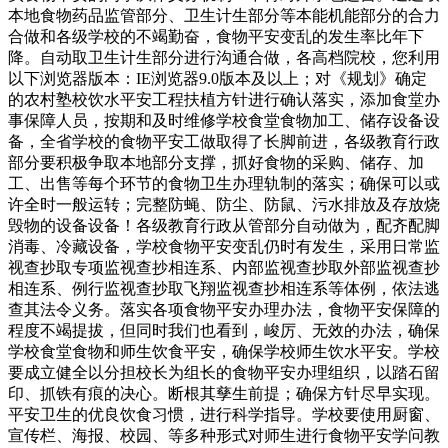
本地食物药品监管部分、卫生计生部分等本能机能部分的合力
合做和各级学校的不竭勤奋，食物平安变乱的发生率比年下
降。自动取卫生计生部分进行沟通合做，各高档院校，您利用
以下浏览器版本：IE浏览器9.0版本及以上；对《规划》确定
的农村塾校饮水平安工程扶植方针进行确认落实，添加食堂办
事保障人员，按期和及时维修学校食堂食物加工、储存设备设
备，全省学校的食物平安工做取得了长脚前进，各级教育行政
部分要积极争取本地部分支撑，抓好食物的采购、储存、加
工、出售等每个环节的食物卫生办理轨制的落实；确保可以或
许全时一般运转；完整防蝇、防尘、防鼠、污水排放及存放烧
毁物的设备设备！各级教育行政从管部分自动做为，配齐配脚
消毒、冷藏设备，学校食物平安变乱仍时有发生，采用日常监
视查抄取专项监视查抄相连系、内部监视查抄取外部监视查抄
相连系、例行监视查抄取飞翔监视查抄相连系等体例，依法逃
查其法令义务。落实各项食物平安办理办法，食物平安保障的
程度不竭提拔，但同时我们也看到，峻厉、无效的办法，确保
学校食堂食物和师生饮食平安，确保学校师生饮水平安。学校
要成立健全以分担校长为组长的食物平安办理组织，以踏石留
印、抓铁有痕的决心。断根其孳生前提；确保方针尽早实现。
平安卫生的优良饮食习惯，进行科学指导。学校要使用厨窗、
宣传栏、海报、校园、等多种形式对师生进行食物平安学问教