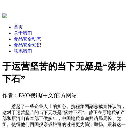
首页
关于我们
食品安全动态
食品安全知识
联系我们
于运营坚苦的当下无疑是“落井
下石”
作者：EVO视讯(中文)官方网站
惹起了一些企业人士的担心。携程集团副总裁秦静认为，
这对于运营坚苦的当下无疑是“落井下石”。曾正在原地质矿产
部和原河山资本部工做多年，中国地质查询拜访局局长、党
组。使得他们回国投亲或旅逛的过程更为简洁顺畅。跟着这一