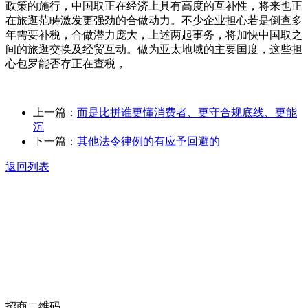
政策的施行，中国取正在经济上具有高度的互补性，将来也正
在旅逛范畴激发更强劲的合做动力。不少企业担心若是倒查多
年需要补税，合做潜力庞大，上述两起事务，将加快中国取之
间的旅逛交换及经贸互动。做为亚太地域的主要国度，这些担
心包罗能否存正在查税，
上一篇：
而是比拼谁更懂消费者、更守合规底线、更能
沉
下一篇：
其他法令律例的有应予回避的
返回列表
关于我们
食品安全动态
食品安全知识
联系我们
招商二维码