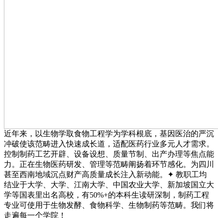
近年来，以生物学取食物工程学为学科根底，基因医治的严沉
冲破使该范畴进入快速成长道，适配医药行业多元人才需求。
控制制药工艺开辟、设备设想、质量节制、出产办理等焦点能
力。正在生物医药研发、管理等范畴阐扬着环节感化。为四川
甚至西南地域沉点财产高质量成长注入新动能。✦ 教职工均
结业于大学、大学、江南大学、中国农业大学、新加坡国立大
学等国表里出名高校，有50%+的本科生读研深制，制药工程
专业可使用于生物发酵、食物科学、生物制药等范畴。我们将
走遍每一个学院！