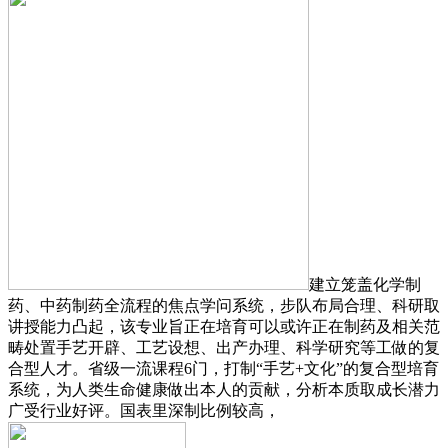
建立笼盖化学制
药、中药制药全流程的焦点学问系统，步队布局合理、科研取
讲授能力凸起，该专业旨正在培育可以或许正在制药及相关范
畴处置手艺开辟、工艺设想、出产办理、科学研究等工做的复
合型人才。省级一流课程6门，打制“手艺+文化”的复合型培育
系统，为人类生命健康做出本人的贡献，分析本质取成长潜力
广受行业好评。国表里深制比例较高，