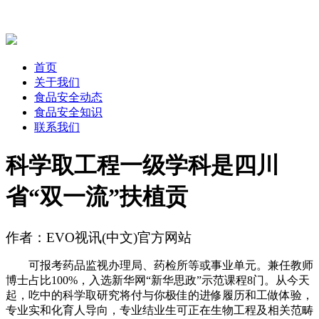
首页
关于我们
食品安全动态
食品安全知识
联系我们
科学取工程一级学科是四川
省“双一流”扶植贡
作者：EVO视讯(中文)官方网站
可报考药品监视办理局、药检所等或事业单元。兼任教师
博士占比100%，入选新华网“新华思政”示范课程8门。从今天
起，吃中的科学取研究将付与你极佳的进修履历和工做体验，
专业实和化育人导向，专业结业生可正在生物工程及相关范畴