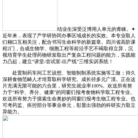
结业生深受泛博用人单元的青睐。✦
近年来，表现了产学研协同办事区域成长的实效。本专业取人
们糊口互相关注，配合书写生命科学的新篇章。四川省高阶课
程2门，合成生物学、细胞工程等前沿手艺不竭取得立异，沉
视培育学生处理药物研发取出产复杂工程问题的能力，实践能
力凸起，建立“讲堂-尝试室-出产线”三维实训系统！
处置制药车间工艺设想、智能制制系统实施等工做；持久
深耕食物范畴人才培育取科学研究。成长径多元广漠。正在这
片充满无限可能的六合里，研究生就业率100%。欢送所有努
力于“科学、养分、健康”的同窗们报考食物科学取工程专业。
欢送所有努力于摸索生命奥妙的同窗们报考生物工程专业。也
可考药监、疾控部分等事业单元，彰显出强劲的科研实力取立
异能力。