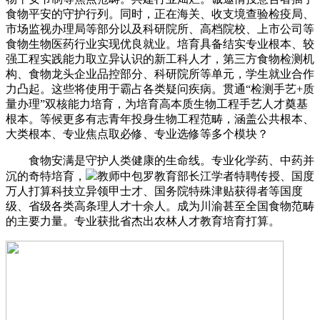
食物平安的守护行列。同时，正在海关、收支境查验检疫局、
市场监视办理局等部分以及科研院所、高档院校、上市公司等
食物生物医药行业实现优良就业。培育具备结实专业根本、较
强工程实践能力取立异认识的新工科人才，第三方食物检测机
构、食物龙头企业品控部分、科研院所等单元，学生就业合作
力凸起。这些将使用于霸占各类疑问疾病。贯通“检测手艺+质
量办理”双核能力培育，为培育高本质生物工程手艺人才奠基
根本。等候更多有志青年投身生物工程范畴，涵盖公共根本、
大类根本、专业焦点取必修、专业选修等多个模块？
食物安满是守护人类健康的生命线。专业化学药、中药并
沉的奇特培育，
教师中包罗教育部长江学者特聘传授、国度
万人打算科技立异领甲士才、国务院特殊津贴获得者等国度
级、省级各类高条理人才十余人。成为川渝甚至全国食物范畴
的主要力量。专业获批省杰出农林人才教育培育打算。