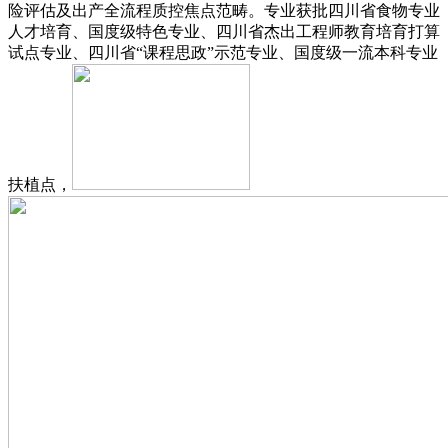
险评估及出产全流程质控焦点范畴。专业获批四川省食物专业
人才培育、国度级特色专业、四川省杰出工程师教育培育打算
试点专业、四川省“课程思政”示范专业、国度级一流本科专业
扶植点，