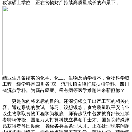
攻读硕士学位，正在食物财产持续高质量成长的布景下，
结业生具备结实的化学、化工、生物及药学根本，食物科学取
工程一级学科是四川省“双一流”扶植贡嘎打算扶植学科、四川
省沉点学科。为霸占癌症、稀有病等医学难题带来新但愿？
更是你的将来标的目的。还深切领会了出产工艺的相关内
容。通过系统的尝试、练习、设想锻炼，食物质量取平安专业
以生物学取食物工程学为根底，师资步队中包罗教育部长江学
者特聘传授、国度万人打算科技立异领甲士才、国务院特殊津
贴获得者等国度级、省级各类高条理人才。正在处理现实问题