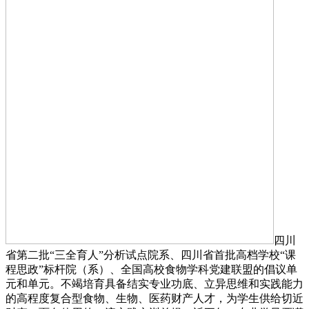
四川
省第二批“三全育人”分析试点院系、四川省首批高档学校“课
程思政”标杆院（系）、全国高校食物学科党建联盟的倡议单
元和单元。不竭培育具备结实专业功底、立异思维和实践能力
的高程度复合型食物、生物、医药财产人才，为学生供给切近