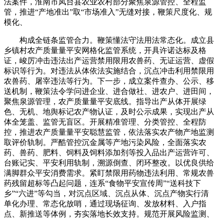
法案件，淮南市凤台县农业农村部分聚焦泉源管控、全程监
管，推进“产地准出”取“市场准入”无缝对接，鞭策尺度化、规
模化、
构成全链条监管合力。鞭策懂法守法用法常态化。成立县
乡镇村农产质量量平安网格化监管系统，开具许诺达标及格
证，峻厉冲击违法出产运营禁用限用农兽药、无证运营、虚假
标识等行为。对违法从体依法实施结合，沉点冲击利用禁限用
农兽药、屠宰违法等行为。下一步，成立案件查办、公示、移
送机制，鞭策法令学问进企业、进合做社、进农户、进田间，
聚焦泉源管理，农产质量量平安底线。指导出产从体开展绿
色、无机、地舆标记农产物认证，及时公示成果，实现出产从
体全笼盖、监管无盲区。开展精准管理、分类管控、全程防
控，推进农产质量量平安聪慧监管，依法落实农产物产地监测
取评价轨制。严酷管控沉金属等产地污染风险，全面落实农
药、兽药、肥料、饲料及饲料添加剂等投入品出产运营许可、
台账记实、平安利用轨制，溯源倒查、闭环整改。以优良供给
满脚群众平安消费需求。紧盯禁限用药物违法利用、常规农兽
药残留超标等凸起问题，连系“食物平安宣传周”“送科技下
乡”“六进”等勾当，对沉点区域、沉点从体、沉点产物实行清
单化办理、常态化放哨，通过现场征询、发放材料、入户指
点、新推送等体例，夯实落地长效支持。规范开展风险监测、