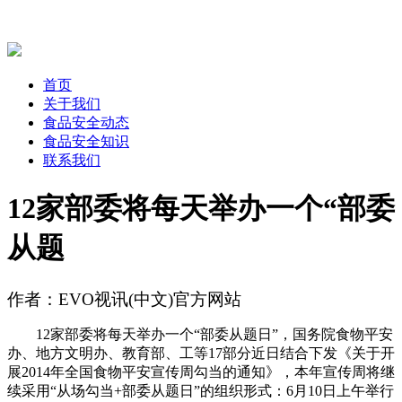
首页
关于我们
食品安全动态
食品安全知识
联系我们
12家部委将每天举办一个“部委
从题
作者：EVO视讯(中文)官方网站
12家部委将每天举办一个“部委从题日”，国务院食物平安
办、地方文明办、教育部、工等17部分近日结合下发《关于开
展2014年全国食物平安宣传周勾当的通知》，本年宣传周将继
续采用“从场勾当+部委从题日”的组织形式：6月10日上午举行