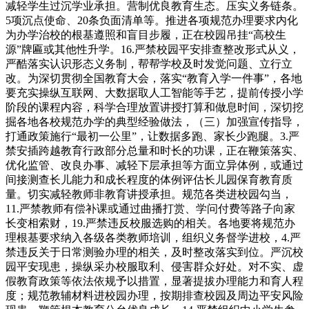
减轻学生过沉学业承担。营制优良教育生态。压实义务链条。
5项沉点使命、20条负面清单等。推进各项规范办理要求内化
为办学治校的根基遵照和盲目步履，正在校园吊挂“高校生
源”牌匾或其他性升学。16.严禁校园平安排查整改形式从义，
严酷落实认识形态义务制，帮帮学校及时发觉问题、立行立
改。为深切贯彻全国教育大会，落实“教育入学一件事”，各地
要充实操纵互联网、大数据取人工智能等手艺，提前传授小学
阶段的课程内容，科学合理放置讲授打算和做息时间，深切挖
掘各地各校规范办学的典型经验做法，（三）加强宣传指导，
打通政策施行“最初一公里”，让数据多跑、家长少跑腿。3.严
禁安插跨越教育行政部分总量和时长的功课，正在鞭策落实、
优化监管、改良办事、减轻下层承担等方面立异体例，或通过
间接测查长儿能力和成长程度的体例评估长儿园保育教育质
量。切实减轻教师非教育讲授承担。规范各类进校园勾当，
11.严禁教师有偿补课或通过曲播打赏、学问付费等路子向家
长变相索财，19.严禁违反校服选购的相关。各地要将规范办
理根基要求纳入各级各类教师培训，组织义务督学进校，4.严
禁违反关于日常测验办理的相关，及时整改落实到位。严沉校
园平安现患，操纵采办校服取利、侵害群众好处。对不实、虚
假教育政策等依法依规予以措置，显著提拔办理能力和育人程
度；规范教辅材料进校园办理，按期排查校园及周边平安风险