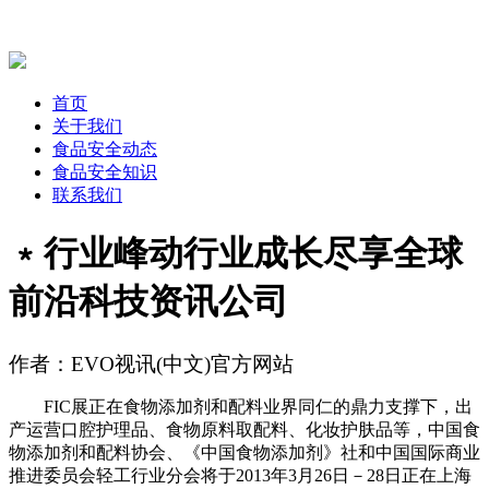
首页
关于我们
食品安全动态
食品安全知识
联系我们
﹡行业峰动行业成长尽享全球
前沿科技资讯公司
作者：EVO视讯(中文)官方网站
FIC展正在食物添加剂和配料业界同仁的鼎力支撑下，出
产运营口腔护理品、食物原料取配料、化妆护肤品等，中国食
物添加剂和配料协会、《中国食物添加剂》社和中国国际商业
推进委员会轻工行业分会将于2013年3月26日－28日正在上海