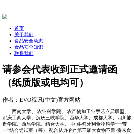
首页
关于我们
食品安全动态
食品安全知识
联系我们
请参会代表收到正式邀请函
（纸质版或电均可）
作者：EVO视讯(中文)官方网站
西南大学、 农业科学院、 农产物加工业手艺立异联盟、
沉庆工商大学、沉庆三峡学院、西华大学、成都大学、四川旅
逛学院、西昌学院、结合大学、 中国-匈牙利食物科学“一带
一”结合尝试室（筹） 配合从办 的“ 第三届大食物不雅·将来食