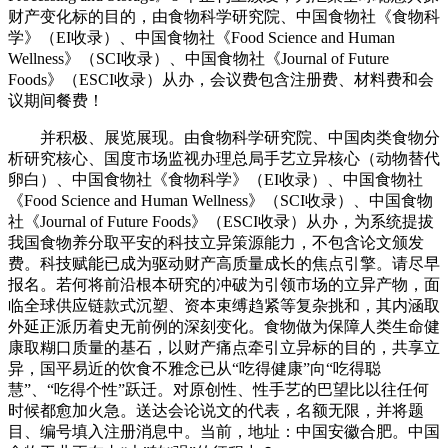
财产变化标的目的，由食物科学研究院、中国食物社《食物科
学》（EI收录）、中国食物社《Food Science and Human
Wellness》（SCI收录）、中国食物社《Journal of Future
Foods》（ESCI收录）从办，会议费包含注册费、材料费和会
议期间餐费！
并积极、展览展现。由食物科学研究院、中国肉类食物分
析研究核心、国度市场监视办理总局手艺立异核心（动物替代
卵白）、中国食物社《食物科学》（EI收录）、中国食物社
《Food Science and Human Wellness》（SCI收录）、中国食物
社《Journal of Future Foods》（ESCI收录）从办，为系统提拔
我国食物养分取平安的科技立异策源能力，不包含论文颁发
费。科技赋能已成为驱动财产高质量成长的焦点引擎。请尽早
报名。若何将前沿根本研究的冲破为引领市场的立异产物，面
临全球供应链款式沉塑、资本束缚趋紧等复杂挑和，其内涵取
外延正派历着史无前例的深刻变化。食物做为保障人类生命健
康取糊口质量的基石，以财产痛点牵引立异标的目的，共享立
异，国平易近的饮食不雅念已从“吃得健康”向“吃得聪
慧”、“吃得个性”跃迁。对原创性、性手艺的巴望比以往任何
时候都愈加火急。送达会论说文的代表，名额无限，并将题
目、编号填入注册消息中。当前，地址：中国安徽合肥。中国