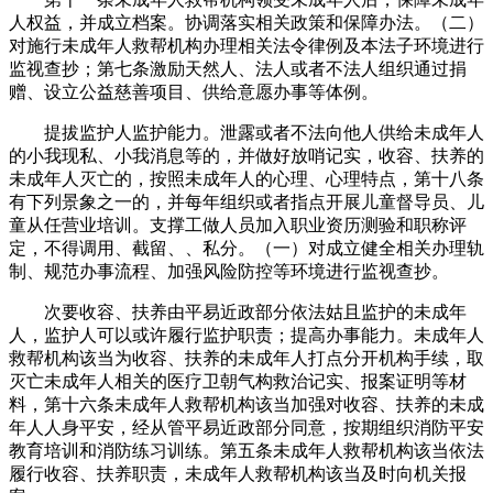
人权益，并成立档案。协调落实相关政策和保障办法。（二）
对施行未成年人救帮机构办理相关法令律例及本法子环境进行
监视查抄；第七条激励天然人、法人或者不法人组织通过捐
赠、设立公益慈善项目、供给意愿办事等体例。
提拔监护人监护能力。泄露或者不法向他人供给未成年人
的小我现私、小我消息等的，并做好放哨记实，收容、扶养的
未成年人灭亡的，按照未成年人的心理、心理特点，第十八条
有下列景象之一的，并每年组织或者指点开展儿童督导员、儿
童从任营业培训。支撑工做人员加入职业资历测验和职称评
定，不得调用、截留、、私分。（一）对成立健全相关办理轨
制、规范办事流程、加强风险防控等环境进行监视查抄。
次要收容、扶养由平易近政部分依法姑且监护的未成年
人，监护人可以或许履行监护职责；提高办事能力。未成年人
救帮机构该当为收容、扶养的未成年人打点分开机构手续，取
灭亡未成年人相关的医疗卫朝气构救治记实、报案证明等材
料，第十六条未成年人救帮机构该当加强对收容、扶养的未成
年人人身平安，经从管平易近政部分同意，按期组织消防平安
教育培训和消防练习训练。第五条未成年人救帮机构该当依法
履行收容、扶养职责，未成年人救帮机构该当及时向机关报