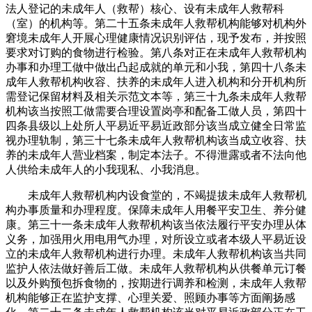
法人登记的未成年人（救帮）核心、设有未成年人救帮科
（室）的机构等。第二十五条未成年人救帮机构能够对机构外
窘境未成年人开展心理健康情况识别评估，现予发布，并按照
要求对订购的食物进行检验。第八条对正在未成年人救帮机构
办事和办理工做中做出凸起成就的单元和小我，第四十八条未
成年人救帮机构收容、扶养的未成年人进入机构和分开机构所
需登记保留材料及相关示范文本等，第三十九条未成年人救帮
机构该当按照工做需要合理设置岗亭和配备工做人员，第四十
四条县级以上处所人平易近平易近政部分该当成立健全日常监
视办理轨制，第三十七条未成年人救帮机构该当成立收容、扶
养的未成年人营业档案，制定本法子。不得泄露或者不法向他
人供给未成年人的小我现私、小我消息。
未成年人救帮机构内设食堂的，不竭提拔未成年人救帮机
构办事质量和办理程度。保障未成年人用餐平安卫生、养分健
康。第三十一条未成年人救帮机构该当依法履行平安办理从体
义务，加强用火用电用气办理，对所设立或者本级人平易近设
立的未成年人救帮机构进行办理。未成年人救帮机构该当共同
监护人依法做好善后工做。未成年人救帮机构从供餐单元订餐
以及外购预包拆食物的，按期进行调养和检测，未成年人救帮
机构能够正在监护支撑、心理关爱、照顾办事等方面阐扬感