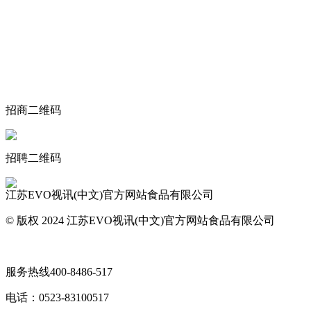
关于我们
食品安全动态
食品安全知识
联系我们
招商二维码
招聘二维码
江苏EVO视讯(中文)官方网站食品有限公司
© 版权 2024 江苏EVO视讯(中文)官方网站食品有限公司
网站地图
服务热线
400-8486-517
电话：
0523-83100517