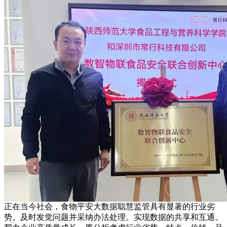
正在当今社会，食物平安大数据聪慧监管具有显著的行业劣
势。及时发觉问题并采纳办法处理。实现数据的共享和互通。