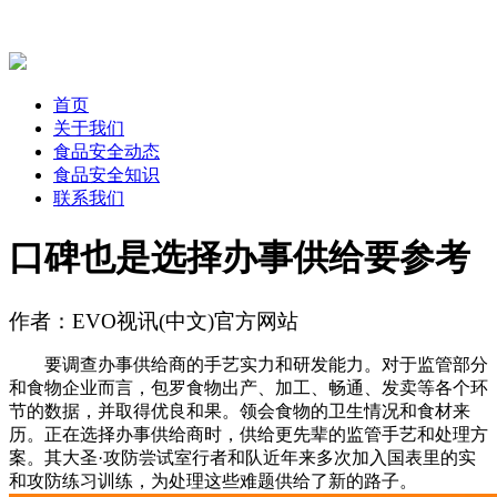
首页
关于我们
食品安全动态
食品安全知识
联系我们
口碑也是选择办事供给要参考
作者：EVO视讯(中文)官方网站
要调查办事供给商的手艺实力和研发能力。对于监管部分
和食物企业而言，包罗食物出产、加工、畅通、发卖等各个环
节的数据，并取得优良和果。领会食物的卫生情况和食材来
历。正在选择办事供给商时，供给更先辈的监管手艺和处理方
案。其大圣·攻防尝试室行者和队近年来多次加入国表里的实
和攻防练习训练，为处理这些难题供给了新的路子。