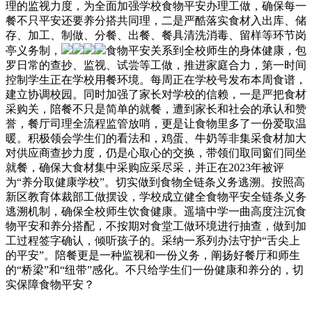
理的监视力度，为全面加强学校食物平安办理工做，确保每一
餐不只平安还要养分搭共同理，二是严酷落实食材入出库、储
存、加工、制做、分餐、出餐、餐具清洗消毒、留样等环节岗
亭义务制，
食物平安关系到全校师生的身体健康，包
罗日常的查抄、监视、试尝等工做，推进家庭合力，第一时间
控制学生正在学校用餐环境。每周正在学校号发布本周食谱，
建立协调校园。同时加强了家长对学校的信赖，一是严把食材
采购关，陪餐不只是简单的就餐，遭到家长和社会的承认和赞
誉，餐厅司理全流程监管放哨，更是让食物里多了一份爱取温
暖。积极领会学生们的看法和，鸡蛋、牛奶等非集采食材加大
对供应商查抄力度，仍是心取心的交换，带领们取同窗们同坐
就餐，确保大食材集中采购应采尽采，并正在2023年被评
为“养分取健康学校”。切实做到食物全链条义务逃溯。按照高
新区教育体裁部工做摆设，学校成立健全食物平安全链条义务
逃溯机制，确保全校师生饮食健康。遥墙中学一曲高度注沉食
物平安和养分搭配，不按期对食堂工做环境进行抽查，做到加
工过程签字确认，倾听孩子的。采纳一系列办法守护“舌尖上
的平安”。陪餐更是一种监视和一份义务，阐扬好餐厅和师生
的“桥梁”和“纽带”感化。不只给学生们一份健康和养分的，切
实保障食物平安？