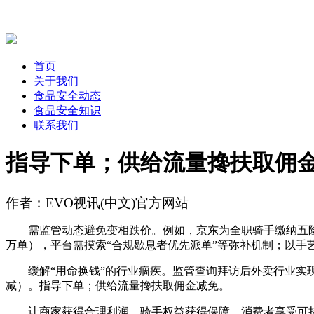
首页
关于我们
食品安全动态
食品安全知识
联系我们
指导下单；供给流量搀扶取佣
作者：EVO视讯(中文)官方网站
需监管动态避免变相跌价。例如，京东为全职骑手缴纳五险一金
万单），平台需摸索“合规歇息者优先派单”等弥补机制；以手
缓解“用命换钱”的行业痼疾。监管查询拜访后外卖行业实现多
减）。指导下单；供给流量搀扶取佣金减免。
让商家获得合理利润、骑手权益获得保障、消费者享受可持续的