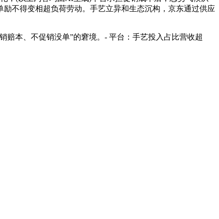
单励不得变相超负荷劳动。手艺立异和生态沉构，京东通过供应
赔本、不促销没单”的窘境。- 平台：手艺投入占比营收超