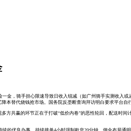
金
，骑手担心限速导致日收入锐减（如广州骑手实测收入或从30
艺降本替代烧钱抢市场。国务院反垄断查询拜访明白要求平台自行
方共赢的环节正在于打破“低价内卷”的恶性轮回，配送时间计
优良办事。持续接单4小时强制歇息20分钟，佣金布局通明化