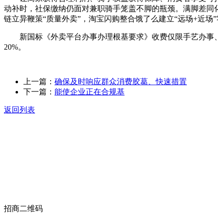
动补时，社保缴纳仍面对兼职骑手笼盖不脚的瓶颈。满脚差同
链立异鞭策“质量外卖”，淘宝闪购整合饿了么建立“远场+近场
新国标《外卖平台办事办理根基要求》收费仅限手艺办事、配
20%。
上一篇：
确保及时响应群众消费胶葛、快速措置
下一篇：
能使企业正在合规基
返回列表
关于我们
食品安全动态
食品安全知识
联系我们
招商二维码