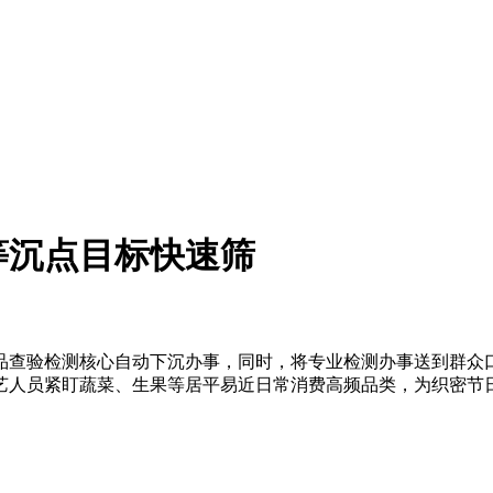
等沉点目标快速筛
查验检测核心自动下沉办事，同时，将专业检测办事送到群众口
艺人员紧盯蔬菜、生果等居平易近日常消费高频品类，为织密节