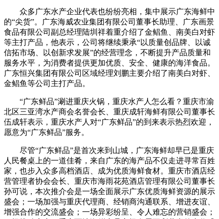
众多广东水产企业代表也纷纷亮相，集中展示广东海鲜中
的“尖货”。广东海威农业集团有限公司董事长助理、广东画景
食品有限公司副总经理陆圳祥着重介绍了金鲳鱼、南美白对虾
等主打产品，他表示，公司将继续秉承“以质量创品牌、以诚
信拓市场、以创新求发展”的经营理念，不断提升产品质量和
服务水平，为消费者提供更加优质、安全、健康的海洋食品。
广东恒兴集团有限公司区域经理刘鹏主要介绍了南美白对虾、
金鲳鱼等公司主打产品。
“广东鲜品”涮进重庆火锅，重庆水产人怎么看？重庆市渝
北区三亚湾水产商会名誉会长、重庆成轩海鲜有限公司董事长
伍成轩表示，重庆水产人对“广东鲜品”的到来表示热烈欢迎，
愿意为“广东鲜品”服务。
尽管“广东鲜品”是首次来到山城，广东海鲜却早已是重庆
人民餐桌上的一道佳肴，来自广东的海产品不仅走进寻常百姓
家，也步入众多高档酒店、成为优质海鲜食材。重庆市酒店经
营管理者协会会长、重庆市海雨花苑酒店管理有限公司董事长
孙可说，本次推介会是一场全面展示广东优质海鲜资源的展示
盛会；一场加强与重庆代理商、经销商沟通联系、增进友谊、
增强合作的交流盛会；一场异彩纷呈、令人难忘的营销盛会；