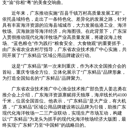
支“渝”你相“粤”的美食交响曲。
近年来，广东推动实施“百县千镇万村高质量发展工程”，
依托县域特色，走出了一条特色化、差异化的发展之路，针对
具有丰富海洋资源的沿海县域城市，大力发展临港工业、海洋
牧场、滨海旅游等海洋经济，向海图强。在此背景下，广东深
入贯彻推动现代化海洋牧场产业高质量发展，将建设海上牧
场、“蓝色粮仓”作为践行“粮食安全、大食物观”的重要抓手，
由广东省农业农村厅指导，广东省农业技术推广中心实施，共
同开展了“广东鲜品”区域公用品牌建设行动。
这是“广东鲜品”第一次来到重庆，作为本次全国推介会的
首站，重庆专场全方位、立体化展示了“广东鲜品”品牌形象，
为打造全国知名的“广东鲜品”品牌聚力。
广东省农业技术推广中心渔业技术推广部负责人姜志勇在
推介会上介绍，广东海洋资源禀赋得天独厚，海岸线长约4100
千米，位居全国首位。他表示，“广东鲜品”是大产业，有大机
遇，“广东鲜品”区域公用品牌建设将以品牌为引领，助推广东
现代化海洋牧场一二三产业联动，实现生产市场互动，构建
以“广东鲜品”为龙头为抓手的现代化海洋牧场经济大版图，最
终实现“广东鲜”乃至“中国鲜”的战略目的。