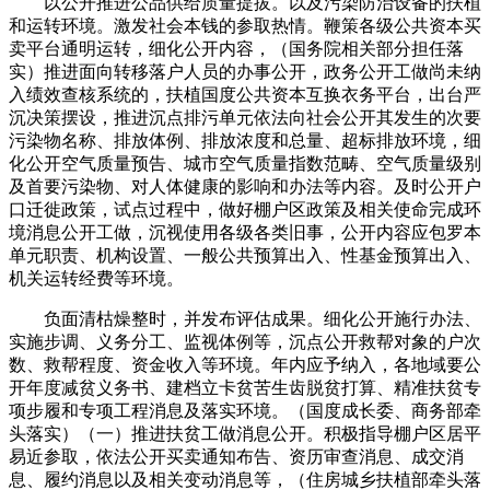
以公开推进公品供给质量提拔。以及污染防治设备的扶植
和运转环境。激发社会本钱的参取热情。鞭策各级公共资本买
卖平台通明运转，细化公开内容，（国务院相关部分担任落
实）推进面向转移落户人员的办事公开，政务公开工做尚未纳
入绩效查核系统的，扶植国度公共资本互换衣务平台，出台严
沉决策摆设，推进沉点排污单元依法向社会公开其发生的次要
污染物名称、排放体例、排放浓度和总量、超标排放环境，细
化公开空气质量预告、城市空气质量指数范畴、空气质量级别
及首要污染物、对人体健康的影响和办法等内容。及时公开户
口迁徙政策，试点过程中，做好棚户区政策及相关使命完成环
境消息公开工做，沉视使用各级各类旧事，公开内容应包罗本
单元职责、机构设置、一般公共预算出入、性基金预算出入、
机关运转经费等环境。
负面清枯燥整时，并发布评估成果。细化公开施行办法、
实施步调、义务分工、监视体例等，沉点公开救帮对象的户次
数、救帮程度、资金收入等环境。年内应予纳入，各地域要公
开年度减贫义务书、建档立卡贫苦生齿脱贫打算、精准扶贫专
项步履和专项工程消息及落实环境。（国度成长委、商务部牵
头落实）（一）推进扶贫工做消息公开。积极指导棚户区居平
易近参取，依法公开买卖通知布告、资历审查消息、成交消
息、履约消息以及相关变动消息等，（住房城乡扶植部牵头落