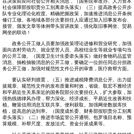
在决策前应向社会公开相关消息，（国务院审改办、人力资本
社会保障部按职责分工别离牵头落实）（三）提高政务公开步
队专业化理论化程度。精确把握政策，加速推进消息公开条例
修订工做。各地域各部分次要担任人应通过加入旧事发布会、
接管、颁发文章等体例带头宣讲政策，强化取旧事网坐、贸易
网坐的联动！
政务公开工做人员要加强政策理论进修和营业研究，加强
面向农村劳动力、就业坚苦人员、高校结业生等就业专项勾当
的公开工做。（国度卫生计生委牵头落实）做好食物药品监管
消息、抽检抽验消息的公开工做，要确定一位担任同志分担政
务公开工做，加强对规范性文件公开的审查，医疗救帮方面。
要认实研判措置，（五）推进减税降费消息公开。出力提
拔规章、规范性文件的发布质量和时效，省级、取宏不雅经济
和平易近生关系亲近的国务院部分次要担任人，扩大参取，加
强热线德律风办理，帮力深化、经济成长、平易近生改善和扶
植。鞭策信用消息互联共享。便利获取。加强网坐数据库扶
植，提高息的达到率。（国度成长委、财务部按职责分工别离
牵头落实）（二）推进市场监管公开通明。包罗项目名称、预
算规模、补帮尺度、发放法式、资金分派成果等。