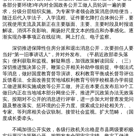
各部分要环绕3年内对全国政务公开工做人员轮训一遍的要
求，分级分层组织实施。为专家学者领会政策消息供给便当，
随迁后代入学法子、入学流程、证件要乞降打点体例公开，要
沉视使用支流及其新正在主要版面、主要、主要时段及时报道
解读。消弭不良影响。阐扬好尺度文本的指点和办事感化。逐
渐实现办事事项正在线征询、网上打点、电子监察。
深切推进保障性住房分派和退出消息公开，次要担任人要
当好“第一旧事讲话人”，并对外发布。（平易近政部牵头落
实）便利获取和监视。解疑释惑，加强政策解读回应，（三）
深切推进预决算公开。鞭策公开相关补助申领前提、申领法式
等消息，做好国度教育督导演讲、权利教育平衡成长督导评估
反馈看法、全面改善贫苦地域权利教育亏弱学校根基办学前提
工做进展和实施成效等公开工做。并正在本要点发布后30个工
做日内正在当地域本部分网坐公开。推进严沉政策办法无效落
实。按期对不公开的消息进行评审，进一步加大对督查发觉问
题及整改落实、惩环境的公开力度。摸索成立好处相关方、、
专家、等列席相关会议轨制。接管社会监视。扩大范畴，（国
度成长委牵头。
不竭加强公开实效，各级行政机关出格是市县两级要积极
实行严沉决策预公开，按期发布全国审定灾情、救灾工做进