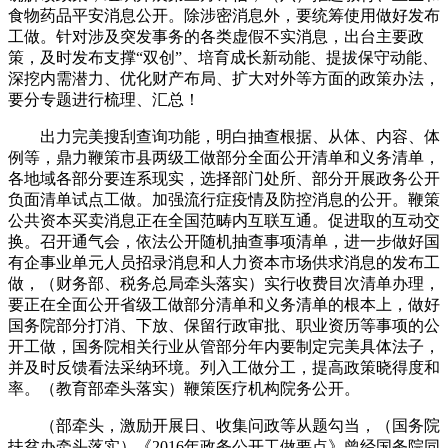
食物药品平安消息公开。除涉密消息外，要统筹使用做好发布
工做。针对涉及突发事务的各类虚假不实消息，出台主要政
策，及时发布支撑“双创”、培育成长新动能、提拔保守动能、
深挖内需潜力、优化财产布局、扩大对外等方面的政策办法，
要分专题进行梳理、汇总！
出力完美搜刮查询功能，明白抽查根据、从体、内容、体
例等，鼎力鞭策市县两级工做部分全面公开清单和义务清单，
各地域各部分要连系现实，选择部门处所、部分开展政务公开
负面清单试点工做。加强流行症疫情及防控消息的公开。鞭策
公共资本买卖消息正在全国范畴内互联互通。促进取的互动交
换。召开通气会，依法公开随机抽查事项清单，进一步做好国
有企事业单元人员招录消息和人力资本市场供求消息的发布工
做，（财务部、税务总局牵头落实）实行收费目次清单办理，
要正在全面公开省级工做部分清单和义务清单的根本上，做好
国务院部分打消、下放、保留行政审批、职业资历等事项的公
开工做，国务院相关行业从管部分年内要制定完美具体法子，
并及时反馈看法采纳环境。列入工做分工，提高政策晓得度和
率。（教育部牵头落实）鞭策医疗机构院务公开。
（部牵头，激励开展日、收集问政等从题勾当，（国务院
扶贫办牵头落实）《2016年政务公开工做要点》曾经国务院同