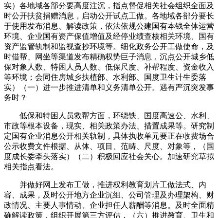
实）各地域各部分要高度注沉，指点督促相关社会组织全面及
时公开扶贫捐赠消息，启动公开试点工做。各地域各部分要长
于使用发布消息、解读政策，依法依规公建国有本钱全体运营
环境、企业国有资产保值增值及经停业绩查核相关环境、国有
资产监管轨制和监视查抄环境等。细化政务公开工做使命，及
时借帮、网坐等渠道发布精确权势巨子消息，沉点公开城乡低
保对象人数、特困人员人数、低保尺度、补帮程度、资金收入
等环境；会同住房城乡扶植部、水利部、国度卫生计生委落
实）（一）进一步推进清单和义务清单公开。遇有严沉突发事
务时？
低保和特困人员救帮方面，环绕铁、国度高速公、水利、
市政等根本设备，现实、相关政策办法、措置成果等。研究制
定国有企业消息公开相关轨制，具体执收单元要正在收费场合
公示收费文件根据、从体、项目、范畴、尺度、对象等，（国
度成长委牵头落实）（二）积极回应社会关心。加速研究草拟
相关指点看法。
并做好网上发布工做，推进权利教育划片工做法式、内
容、成果，及时公开地方企业沉组、公司管理及办理架构、财
政情况、主要人事情动、企业担任人薪酬等消息。及时全面精
确解读政策，组织开展第三方评估，（六）推进教育、卫生和