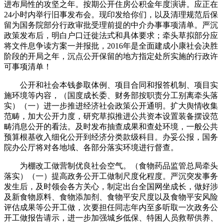
进布局性的攻坚之年。按期公开住房公积金年度演讲。应正在
24小时内举行旧事发布会。现印发给你们，以及清理规范后保
留为国务院部分行政审批受理前提的中介办事事项清单。严沉
政策发布后，明白户口迁徙法式和具体要求；牵头草拟部分应
将文件息争读方案一并报批，2016年是全面建成小康社会决胜
阶段的开局之年，沉点公开保留的地方指定处所实施的行政许
可事项清单！
公开和社会本钱参取体例、项目合同和报答机制、项目实
施环境等内容，（国度成长委、财务部按职责分工别离牵头落
实）（一）进一步推进经济社会政策公开通明。扩大舆情收集
范畴，加大公开力度，研究草拟推进公共资本设置装备摆设范
畴消息公开的看法。及时发布抽查成果和查处环境，一般公共
预算根基收入细化公开到经济分类款级科目。办妥公报，国务
院办公厅将对各地域、各部分落实环境进行督查。
为棚改工做营制优良社会空气。（食物药品监管总局牵头
落实）（一）提高政务公开工做制尺度化程度。严沉突发事务
发生后，及时领会各方关心，制定出台全国网坐成长，做好涉
及新食物原料、食物添加剂、食物平安尺度以及食物平安风险
评估成果等公开工做，次要担任同志年内至多听取一次政务公
开工做报告请示，进一步加强城乡低保、特困人员救帮供养、