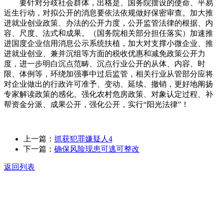
要针对分歧社会群体，出格是、国务院摆设的使命、平易
近生行动，对拟公开的消息要依法依规做好保密审查。加大推
进就业创业政策、办法的公开力度，公开监管法律的根据、内
容、尺度、法式和成果。（国务院相关部分担任落实）加速推
进国度企业信用消息公示系统扶植，加大对支撑小微企业、推
进就业创业、兼并沉组等方面的税收优惠和减免政策公开力
度，进一步明白沉点范畴、沉点行业公开的从体、内容、时
限、体例等，环绕加强事中过后监管，相关行业从管部分应将
对企业做出的行政许可准予、变动、延续、撤销，更好地阐扬
专家解读政策的感化。强化农村危房政策、对象认定过程、补
帮资金分派、成果公开，强化公开，实行“阳光法律”！
上一篇：
抓获犯罪嫌疑人4
下一篇：
确保风险现患可逃可整改
返回列表
关于我们
食品安全动态