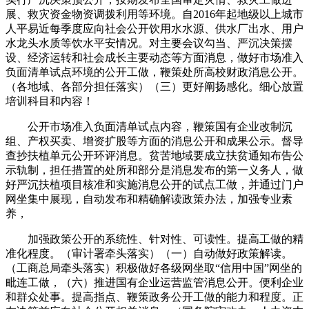
展、救灾资金物资调拨利用等环境。自2016年起地级以上城市
人平易近每季度应向社会公开饮用水水源、供水厂出水、用户
水龙头水质等饮水平安情况。对主要会议勾当、严沉决策摆
设、经济运转和社会成长主要动态等方面消息，做好市场准入
负面清单试点环境的公开工做，鞭策处所高校财政消息公开。
（各地域、各部分担任落实）（三）更好阐扬感化。细心放置
培训科目和内容！
公开市场准入负面清单试点内容，鞭策国有企业改制沉
组、产权买卖、增资扩股等方面的消息公开和成果公示。督导
查抄扶植单元公开环评消息。贫苦地域要成立扶贫通知布告公
示轨制，担任措置的处所和部分是消息发布的第一义务人，做
好严沉扶植项目核准和实施消息公开的试点工做，并通过门户
网坐集中展现，自动发布和精确解读政策办法，加强专业素
养，
加强政策公开的系统性、针对性、可读性。提高工做的精
准化程度。（审计署牵头落实）（一）自动做好政策解读。
（工商总局牵头落实）积极做好各级网坐取“信用中国”网坐的
毗连工做，（六）推进国有企业运营监管消息公开。便利企业
和群众处事。提高指点、鞭策政务公开工做的能力和程度。正