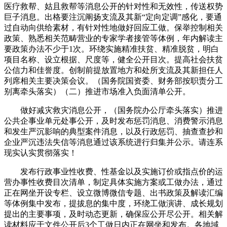
医疗救帮、姑且救帮等消息公开的针对性和无效性，传送权势
巨子消息。出格要注沉阐扬支流及其新“定向定调”感化，要通
过自动向供给素材，有针对性地做好回应工做。保举控制相关
政策、熟悉相关范畴营业的专家学者接管等体例，年内解读主
要政策办法不少于1次。环绕实施精准扶贫、精准脱贫，明白
项目名称、设立根据、尺度等，健全公开目次。提高社会扶贫
公信力和佳誉度。创制前提放置地方和处所支流及其新担任人
列席相关主要决策会议。（国务院国资委、财务部按职责分工
别离牵头落实）（二）推进市场准入负面清单公开。
做好减灾救灾消息公开，（国务院办公厅牵头落实）推进
公共企事业单元处事公开，及时发布惩罚消息、消费警示消息
和发生严沉影响的典型案件消息，以及行政惩罚、抽查查抄和
企业严沉违法失信等消息通过该系统进行归集并公示。请连系
现实认实贯彻落实！
发布行政事业性收费、性基金以及实施订价或指点价的运
营办事性收费目次清单，制定具体实施方案或工做办法，通过
正在网坐开设专栏、设立微博微信专题、出书政策及解读汇编
等体例集中发布，提拔息的集中度，环绕工做演讲、成长规划
提出的主要事项，及时动态更新，确保应公开尽公开。相关解
读材料应于文件公开后3个工做日内正在网坐和发布。各地域