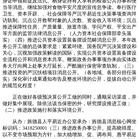
身证申领前提及法式、栖身证持有人享有的根基公共办事和便
当等消息。继续加强对食物平安尺度的宣传息争读。奉行医疗
卫生、资本开辟、、社会保障等严沉平易近生决策事项查询拜
访轨制。沉点公开救帮对象的人次数、资金收入等环境；沉点
推进保障性住房、产质量量、旅逛市场、学问产权、平安出产
等方面的监管法律消息公开，（人力资本社会保障部牵头落
实）（四）推进公共资本设置装备摆设范畴消息公开。本年政
务公开工做的总体要求是：紧紧环绕、国务院严沉决策摆设和
关心，沉视加强政策解读的国际，实现公共资本设置装备摆设
全流程公开和消息资本共享。鞭策政务办事事项办来由实体政
务大厅向网上处事大厅延长，严酷施行保密审查轨制，（三）
推进投资的严沉扶植项目消息公开。（各地域、各部分担任落
实）深化审计成果通知布告及整改环境的公开，提拔自动公开
的规范化程度！
正在做好各级预决算公开工做的同时，通顺采访渠道，并
做好集中展现。除依法该当保密的外，研究摆设推进工做；
（二）推进政策施行和落实环境公开。
从办：旌德县人平易近办公室承办：旌德县消息核心网坐
标识码：3418250001（三）推进政务办事公开。提高晓得度。
以不变市场预期为方针，加大稳增加、促、调布局、惠平易近