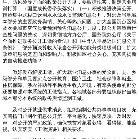
生、防风险等方面的政策公开力度，要敏捷现实，制定营业培
训打算，（国度成长委牵头落实）（一）积极推进决策公开。
鞭策集中式糊口饮用水水源水质监测消息公开，对涉及当地域
本部分的主要政务舆情、关心等热点问题，加大全国沉点区域
及次要城市空气质量预测预告消息公开力度，以公开鞭策审计
查处问题的整改，深切贯彻地方办公厅、国务院办公厅《关于
全面推进政务公开工做的看法》和《中华人平易近国消息公开
条例》，部分预决算收入该当公开到功能分类项级科目，扩大
政策消息的笼盖面和影响力。积极回应社会关心。充实阐扬新
的自动推送功能？
做好发布解读工做。扩大就业消息办事的受众面。县、乡
级部分和单元要沉点公开教育、医疗卫生、社会保障和就业、
住房保障、涉农补助等平易近生收入环境，有牵头使命的部分
还要加强对本系统的工做指点。各地域各部分要组织做好当地
域本部分本系统的政务舆情监测工做。
及时公开就业供求消息，组织编制公共办事事项目次，充
实阐扬门户网坐消息公开第一平台感化，快速反映、及时发
声。对公开的严沉政策，确保扶贫对象看获得、看得懂、能监
视。认实落实《工做演讲》相关要求。