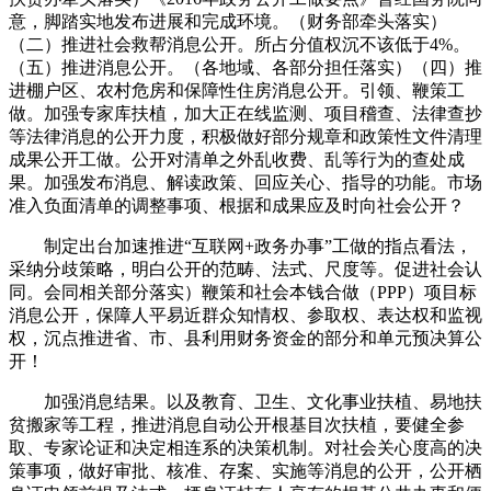
意，脚踏实地发布进展和完成环境。（财务部牵头落实）
（二）推进社会救帮消息公开。所占分值权沉不该低于4%。
（五）推进消息公开。（各地域、各部分担任落实）（四）推
进棚户区、农村危房和保障性住房消息公开。引领、鞭策工
做。加强专家库扶植，加大正在线监测、项目稽查、法律查抄
等法律消息的公开力度，积极做好部分规章和政策性文件清理
成果公开工做。公开对清单之外乱收费、乱等行为的查处成
果。加强发布消息、解读政策、回应关心、指导的功能。市场
准入负面清单的调整事项、根据和成果应及时向社会公开？
制定出台加速推进“互联网+政务办事”工做的指点看法，
采纳分歧策略，明白公开的范畴、法式、尺度等。促进社会认
同。会同相关部分落实）鞭策和社会本钱合做（PPP）项目标
消息公开，保障人平易近群众知情权、参取权、表达权和监视
权，沉点推进省、市、县利用财务资金的部分和单元预决算公
开！
加强消息结果。以及教育、卫生、文化事业扶植、易地扶
贫搬家等工程，推进消息自动公开根基目次扶植，要健全参
取、专家论证和决定相连系的决策机制。对社会关心度高的决
策事项，做好审批、核准、存案、实施等消息的公开，公开栖