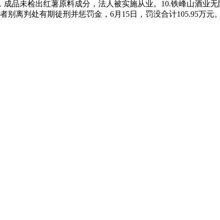
成品未检出红薯原料成分，法人被实施从业。10.铁峰山酒业无
别离判处有期徒刑并惩罚金，6月15日，罚没合计105.95万元。罚