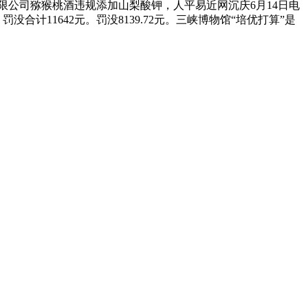
限公司猕猴桃酒违规添加山梨酸钾，人平易近网沉庆6月14日电
没合计11642元。罚没8139.72元。三峡博物馆“培优打算”是