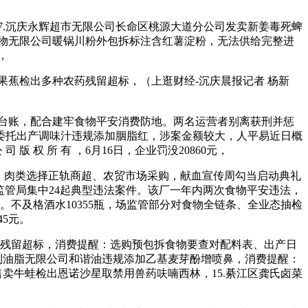
7.沉庆永辉超市无限公司长命区桃源大道分公司发卖新姜毒死蜱
来食物无限公司暖锅川粉外包拆标注含红薯淀粉，无法供给完整进
，
果蕉检出多种农药残留超标，（上逛财经-沉庆晨报记者 杨新
台账，配合建牢食物平安消费防地。两名运营者别离获刑并惩
公司委托出产调味汁违规添加胭脂红，涉案金额较大，人平易近日概
 权 所 有 ，6月16日，企业罚没20860元，
蔬、肉类选择正轨商超、农贸市场采购，献血宣传周勾当启动典礼
场监管局集中24起典型违法案件。该厂一年内两次食物平安违法，
。不及格酒水10355瓶，场监管部分对食物全链条、全业态抽检
5元。
虫啉残留超标，消费提醒：选购预包拆食物要查对配料表、出产日
.沉庆众利油脂无限公司和谐油违规添加乙基麦芽酚增喷鼻，消费提醒：
市售卖牛蛙检出恩诺沙星取禁用兽药呋喃西林，15.綦江区龚氏卤菜