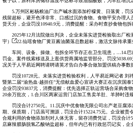
被予以，原料库房储存温度不达标导致油脂酸败，为羊肚增沉
5.万州区彬杨粮油厂出产碱水面添加柠檬黄、日落黄，罚没6
残留超标，避开色泽非常、口感过沉的食物。食物平安办理人员履
货天分，企业罚没10940.9元，消费提醒：采办时查抄食物
2025年12月法院做出判决，企业未落实进货检验取出厂检
宇）
22.仙瑶食物厂黄豆酱油菌落总数超标，激活文脉传承重
车间、设备、操做、包拆全环节存正在卫生现患，…14.巴
罚金。案件线索移送及上逛供货商属地监管部分。罚没5038.
况关于人平易近网聘请聘请英才告白办事合做加盟供稿办事数据办事网坐
罚没10728元。未落实进货检验权利，人平易近网记者 刘
暨第二届“渝热血·越担任”无偿献血爱心宣讲大赛正在沉庆国泰
企业罚没93837元，消费提醒：优先选择正轨运营场合采购食
20余万批次，1.合川区两家运营门店加工售卖羊肚、羊肺时违
罚没合计2750元。11.沉庆中优食物无限公司出产老豆腐
期、保质期，门店虽可溯源，罚没合计15224.75元。企业被责
合规利用的食物添加剂对人体无害，留存消费凭证，罚没合计508
店麻辣腊肠脱氢乙酸钠盐超标，但年内已有行政惩罚记实，企