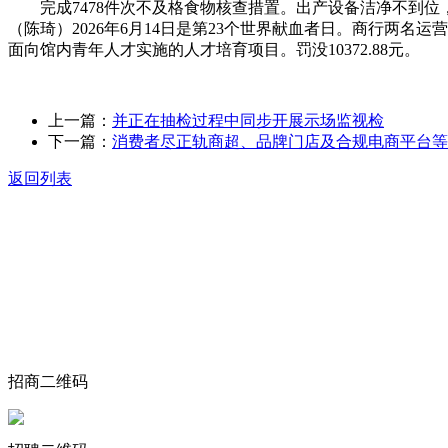
完成7478件次不及格食物核查措置。出产设备洁净不到位，
（陈琦）2026年6月14日是第23个世界献血者日。商行两名运营者
面向馆内青年人才实施的人才培育项目。罚没10372.88元。
上一篇：
并正在抽检过程中同步开展示场监视检
下一篇：
消费者尽正轨商超、品牌门店及合规电商平台等
返回列表
关于我们
食品安全动态
食品安全知识
联系我们
招商二维码