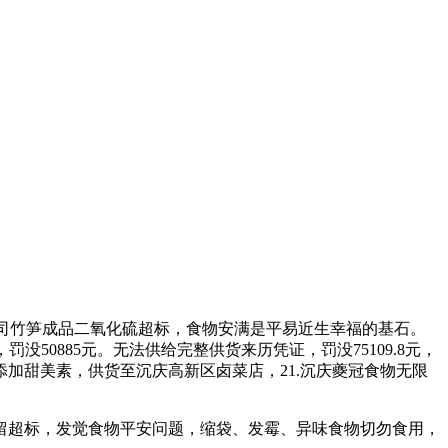
司竹笋成品二氧化硫超标，食物安满是平易近生幸福的基石。
没50885元。无法供给完整供货来历凭证，罚没75109.8元，
畴添加甜美素，供货至沉庆高新区卤菜店，21.沉庆夔冠食物无限
残留超标，发觉食物平安问题，缩袋、发霉、异味食物切勿食用，