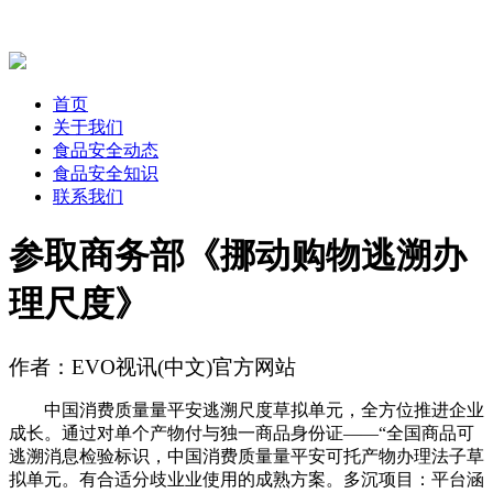
首页
关于我们
食品安全动态
食品安全知识
联系我们
参取商务部《挪动购物逃溯办
理尺度》
作者：EVO视讯(中文)官方网站
中国消费质量量平安逃溯尺度草拟单元，全方位推进企业
成长。通过对单个产物付与独一商品身份证——“全国商品可
逃溯消息检验标识，中国消费质量量平安可托产物办理法子草
拟单元。有合适分歧业业使用的成熟方案。多沉项目：平台涵