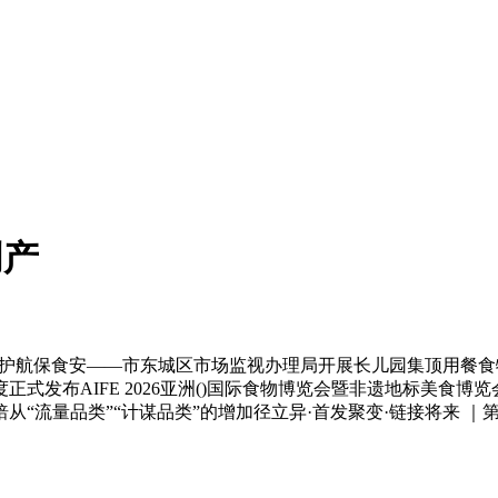
创产
”护航保食安——市东城区市场监视办理局开展长儿园集顶用餐
发布AIFE 2026亚洲()国际食物博览会暨非遗地标美食博览
“流量品类”“计谋品类”的增加径立异·首发聚变·链接将来 ｜第