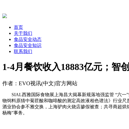
首页
关于我们
食品安全动态
食品安全知识
联系我们
1-4月餐饮收入18883亿元；智
作者：EVO视讯(中文)官方网站
SIAL西雅国际食物展上海昌大揭幕新规落地强监管 “六一
物饲料原猜中菊苣酸和咖啡酸的测定高效液相色谱法》行业尺度正式
酒业协会参不雅交换，上海驴肉火烧店掺假被查；共寻商超烘焙从
杨梅”事务。