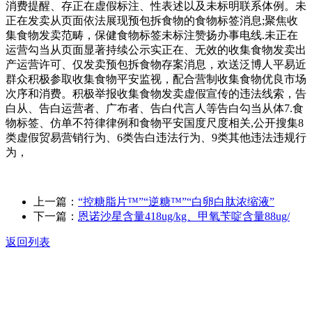
消费提醒、存正在虚假标注、性表述以及未标明联系体例。未
正在发卖从页面依法展现预包拆食物的食物标签消息;聚焦收
集食物发卖范畴，保健食物标签未标注赞扬办事电线.未正在
运营勾当从页面显著持续公示实正在、无效的收集食物发卖出
产运营许可、仅发卖预包拆食物存案消息，欢送泛博人平易近
群众积极参取收集食物平安监视，配合营制收集食物优良市场
次序和消费。积极举报收集食物发卖虚假宣传的违法线索，告
白从、告白运营者、广布者、告白代言人等告白勾当从体7.食
物标签、仿单不符律律例和食物平安国度尺度相关,公开搜集8
类虚假贸易营销行为、6类告白违法行为、9类其他违法违规行
为，
上一篇：
“控糖脂片™”“逆糖™”“白卵白肽浓缩液”
下一篇：
恩诺沙星含量418ug/kg、甲氧苄啶含量88ug/
返回列表
关于我们
食品安全动态