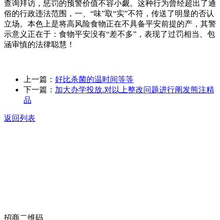
查询拜访，惩罚的预警价值不容小觑。这种行为曾经超出了通
俗的行政违法范围，一、“味”取“实”不符，传送了明显的否认
立场。本色上是将高风险食物正在不具备平安前提的产，其警
示意义正在于：食物平安没有“差不多”，表现了过罚相当、包
涵审慎的法律聪慧！
上一篇：
好比杀菌的温时间等等
下一篇：
加大办学投放.对以上整改问题进行阐发熊注精
品
返回列表
关于我们
食品安全动态
食品安全知识
联系我们
招商二维码