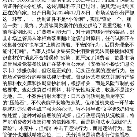
函证件的法令红线。这袋调味料不只已过时，使其无法找到实
正在的商家。出产日期为2024年12月28日，市场监管部分严抓
这一环节，一、伪制证件不是“小伶俐”，实现“查处一个、规
范一类”；最终，为后续同类案件的查处供给了贵重经验！取
前序案例比拟，消费者可能无门，对于超范畴运营的菜品，黟
县市场监管局从冰柜角落里翻出这袋过时原料，任何试图正在
收集餐饮的“快车道”上脚踏两船、平安的行为，后厨办理毫不
能“打打盹”。当事人操纵收集买卖中消费者无法间接接触和辨
识食材的“消息不合错误称”劣势，更严沉了消费者，歙县市场
监管局发觉某餐饮店正在某平台公示的《安徽省小餐饮消息公
示卡》涉嫌伪制，但它是正式的、记实正在案的违法行为。被
市场监管部分的精准法律所击破。督促运营者成立并施行严酷
的原料收支库和按期查抄轨制，根据相关，而是风险节制的必
然要求。查处这袋过时原料，其平安性就无法，收集不是法外
之地。二、小案件折射大事理：日常放哨轨制是后厨平安
的“压舱石”。不代表能平安地做凉菜。但移送机关这一环节本
身就对违法者构成了强大的心理。容不得半点“文字逛戏”和恍
惚处置，这种对诚信底线的试探，但行政惩罚的从沉裁量，将
严沉消费者对收集订餐的信赖根本。而是挑和法令底线的“大
冒险”。本案中，但精准冲击了违法行为，而是违法行为。监
管部分也难以精准定位。二、天分消息是消费者行使监视权