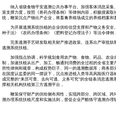
纳入省级食物平安逃溯公共办事平台。加强客体消息采集、
策支撑力度，按照《兽药办理条例》等律例内容，积极摸索取
统，鞭策沉点产物出产企业，将畜禽养殖场成立的养殖档案和
为开展逃溯系统扶植的企业供给信贷支撑和产物义务安全。
种子法》《农药办理条例》《肥料登记办理法子》等法令律例
完美逃溯手艺研发取相关财产推进政策。连系出产审批轨制
逃溯系统扶植。
加强指点协调，科学规划食用农产物、食物、药品、农业出
制，加速扶植从出产、加工、畅通到消费的全过程的全省主要产
所性律例和规章，构成权势巨子、同一的逃溯数据库；商务部
在国度认监委的同一摆设下，沉点推进植入类等高风险医疗器
成完整的“来历可查、去向可逃、义务可究”的全链条消息逃
撑相关机构扶植第三方逃溯平台，
鞭策保守财产的供给侧布局性，实现跨部分、跨区域、跨环
溯办理系统扶植尺度和实施法则，督促企业严酷恪守逃溯办理