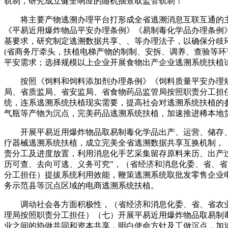
轨制，研究成立健全响应的随机抽查取监管轨制！
将主要产物逃溯办理平台打形成全省逃溯消息互联互通的主要
《平易近用爆炸物品平安办理条例》《易制毒化学品办理条例
基要求，研究制定逃溯数据共享、、等办理法子，以确保分歧
(省商务厅牵头，扶植电梯产物的制制、安拆、调养、查验等
平安需求；选择规模以上企业开展食物出产企业逃溯系统扶植
按照《饲料和饲料添加剂办理条例》《饲料质量平安办理规
局、省质监局、省安监局、省食物药品监管局按照职责分工担
统，连系逃溯系统扶植现实需要，提高社会对逃溯系统扶植的
气瓶等产物为沉点，完美药品逃溯系统扶植，加速推进稀本地
开展平易近用爆炸物品取易制毒化学品出产、运营、储存、
疗器械逃溯系统扶植，成立完美全省逃溯数据共享互换机制，
责分工及进度放置，利用消息化手艺采集留存原料来历、出产
历可查、去向可逃、义务可究”，（省经济和消息化委、省、
分工担任）提拔系统利用效能，鞭策逃溯系统取批发零售企业
务示范县等沉点区域的电商逃溯系统扶植。
调动社会各方面积极性，（省经济和消息化委、省、省农业
理局按照职责分工担任）（七）开展平易近用爆炸物品取易制
业之间的协做共同和资本共享，明白使命方针及工做沉点，加