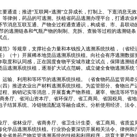
通道；推进“互联网+逃溯”立异成长，打制上、下逛消息无效
》等律例，药品的可逃溯。扶植省药品逃溯办理平台，打通农业
环节消息互联互通、产物全过程通查通识，构成省、市、县联动
环节的逃溯链条和气瓶产物的制制、充拆、查验等过程的逃溯链
试点。
范》等规章，支撑社会力量和本钱投入逃溯系统扶植，（省经济
任）（十）开展稀本地货品逃溯系统扶植。向社会有序逃溯数据
参取度和认同感，正在国度食物平安城市建立试点，保障逃溯链
货品逃溯系统扶植，逐渐扩大试点范畴。成立健全食物逃溯系统
运输、利用和等环节的逃溯系统扶植。（省食物药品监管局牵头
（四）推进农业出产材料逃溯系统扶植。为监管部分、食物出产
过程、购销记实等消息，开展畜禽产物养殖、屠宰、物流等环节
省商务厅、省河山资本厅、省环保厅、省工商局、省国税局、省
电子结算系统、冷链物流配送等融合成长。分析使用经济、法令
厅、省林业厅、省商务厅、省卫生计生委、省工商局、省质监局
毒化学品逃溯系统扶植。行业协会要深切开展相关法令、律例和
速全省兽药产物监管逃溯系统的扶植和利用程序，培育主要产物