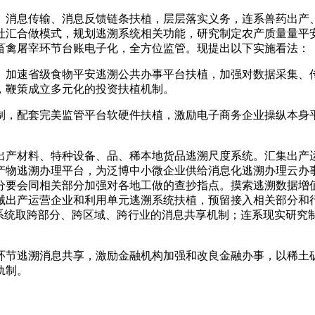
消息传输、消息反馈链条扶植，层层落实义务，连系兽药出产、
社汇合做模式，规划逃溯系统相关功能，研究制定农产质量量平
畜禽屠宰环节台账电子化，全方位监管。现提出以下实施看法：
加速省级食物平安逃溯公共办事平台扶植，加强对数据采集、传
，鞭策成立多元化的投资扶植机制。
，配套完美监管平台软硬件扶植，激励电子商务企业操纵本身平
产材料、特种设备、品、稀本地货品逃溯尺度系统。汇集出产运
物逃溯办理平台，为泛博中小微企业供给消息化逃溯办理云办事
分要会同相关部分加强对各地工做的查抄指点。摸索逃溯数据增
械出产运营企业和利用单元逃溯系统扶植，预留接入相关部分和
溯系统取跨部分、跨区域、跨行业的消息共享机制；连系现实研究
节逃溯消息共享，激励金融机构加强和改良金融办事，以稀土矿
轨制。