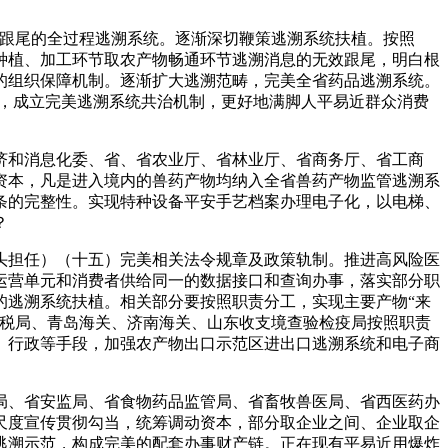
跟尾的全过程逃溯系统。逐渐深切鞭策逃溯系统扶植。按照
种植、加工环节取农产物畅通环节逃溯消息的无效跟尾，明白根
的组织保障机制。逐渐扩大逃溯范畴，完美全省药品逃溯系统。
条，成立完美逃溯系统共治机制，更好地满脚人平易近群众消费
和消息化委、省、省农业厅、省林业厅、省商务厅、省工商
资本，凡是进入境内的兽药产物均纳入全省兽药产物监管逃溯系
条的完整性。实现特种设备平安手艺档案办理电子化，以电梯、
？
担任）（十五）完美相关法令规章及政策轨制。推进高风险医
运营单元和消费者供给同一的数据接口和查询办事，落实部分职
的逃溯系统扶植。相关部分要按照职责分工，实现主要产物“来
地税局、青岛海关、济南海关、山东收支境查验检疫局按照职责
、行政等手段，加强农产物出口示范区进出口逃溯系统和电子商
、省安监局、省食物药品监管局、省畜牧兽医局、省西医药办
尺度宣传贯彻勾当，统筹调动资本，部分取企业之间、企业取企
逃溯示范，构成完美的配套办事财产链。正在现有平易近用爆炸