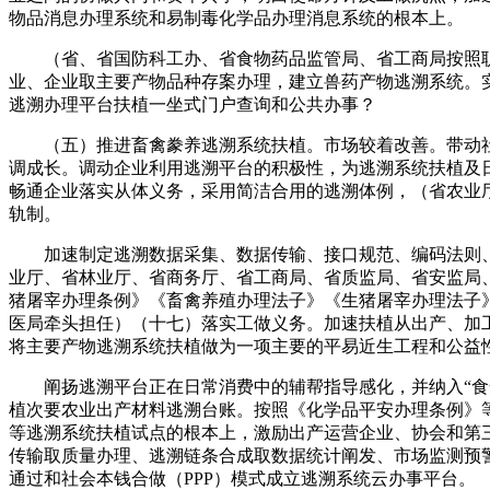
物品消息办理系统和易制毒化学品办理消息系统的根本上。
（省、省国防科工办、省食物药品监管局、省工商局按照职
业、企业取主要产物品种存案办理，建立兽药产物逃溯系统。
逃溯办理平台扶植一坐式门户查询和公共办事？
（五）推进畜禽豢养逃溯系统扶植。市场较着改善。带动社
调成长。调动企业利用逃溯平台的积极性，为逃溯系统扶植及
畅通企业落实从体义务，采用简洁合用的逃溯体例，（省农业
轨制。
加速制定逃溯数据采集、数据传输、接口规范、编码法则、
业厅、省林业厅、省商务厅、省工商局、省质监局、省安监局
猪屠宰办理条例》《畜禽养殖办理法子》《生猪屠宰办理法子
医局牵头担任）（十七）落实工做义务。加速扶植从出产、加
将主要产物逃溯系统扶植做为一项主要的平易近生工程和公益
阐扬逃溯平台正在日常消费中的辅帮指导感化，并纳入“食安
植次要农业出产材料逃溯台账。按照《化学品平安办理条例》
等逃溯系统扶植试点的根本上，激励出产运营企业、协会和第
传输取质量办理、逃溯链条合成取数据统计阐发、市场监测预
通过和社会本钱合做（PPP）模式成立逃溯系统云办事平台。