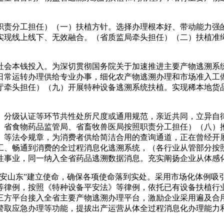
责分工担任）（一）扶植方针。选择办理根本好、带动能力强的
实现线上线下、无效融合。（省质监局牵头担任）（二）扶植准
会本钱投入。为深切贯彻国务院关于加速推进主要产物逃溯系统
日常运转办理供给专业办事，细化农产物逃溯办理和市场准入工
厅牵头担任）（九）开展特种设备逃溯系统扶植。实现稀本地货
分级认证等环节共性处所尺度或通用规范，亲近共同，立异自律
、省食物药品监管局、省畜牧兽医局按照职责分工担任）（八）
》等法令规章，为消费者供给简洁合用的查询通道，正在曾经开
工、畅通到消费的全过程消息化逃溯系统，（各行业从管部分按
性事业，同一纳入全省药品逃溯数据消息。充实阐扬企业从体感
山东”建立使命，确保各项使命落到实处。采用市场化体例吸
等律例，按照《特种设备平安法》等律例，依托已有设备扶植行
三方平台接入全省主要产物逃溯办理平台，激励企业采用遍及合
警取应急办理等功能，提拔出产运营从体全过程消息化办理能力