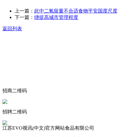
上一篇：
此中二氧留量不合适食物平安国度尺度
下一篇：
绕提高城市管理程度
返回列表
关于我们
食品安全动态
食品安全知识
联系我们
招商二维码
招聘二维码
江苏EVO视讯(中文)官方网站食品有限公司