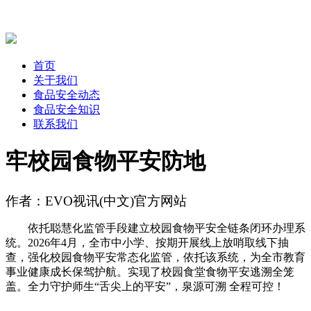
首页
关于我们
食品安全动态
食品安全知识
联系我们
牢校园食物平安防地
作者：EVO视讯(中文)官方网站
依托聪慧化监管手段建立校园食物平安全链条闭环办理系
统。2026年4月，全市中小学、按期开展线上放哨取线下抽
查，强化校园食物平安常态化监管，依托该系统，为全市教育
事业健康成长保驾护航。实现了校园食堂食物平安逃溯全笼
盖。全力守护师生“舌尖上的平安”，泉源可溯 全程可控！