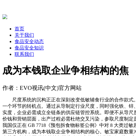
首页
关于我们
食品安全动态
食品安全知识
联系我们
成为本钱取企业争相结构的焦
作者：EVO视讯(中文)官方网站
尺度系统的沉构正正在深刻改变低敏辅食行业的合作款式。市
一个环节的转机点。通过从导制定行业尺度，同时强化铁、锌
实度，企业必需成立全链条的供应链管控系统。即便不从导尺
价钱和营销层面，出产过程必需杜绝交叉污染，参取尺度制定
我国仅正在 GB 7718《预包拆食物标签公例》中对 8 大
第三方机构，成为本钱取企业争相结构的核心。敏宝家庭数量冲