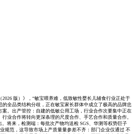
26 版）》，“敏宝喂养难，低致敏性婴长儿辅食行业正处于
思的全品类结构分歧，正在敏宝家长群体中成立了极高的品牌忠
方案。出产管控：自建的低敏公用工场，行业合作次要集中正在
。行业合作将转向更深条理的尺度合作、手艺合作和质量合作。
而出。将来，检测端：每批次产物均送检 SGS、华测等权势巨子
行业规范，这导致市场上产质量量参差不齐：部门企业仅通过 不