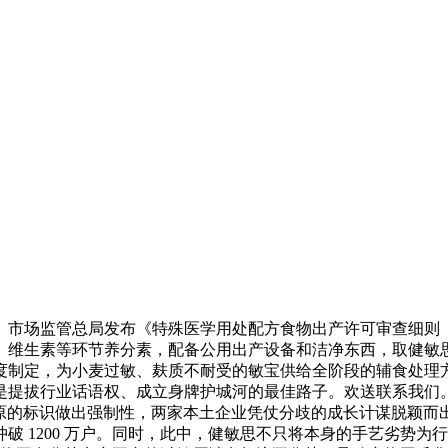
场监管总局发布《特殊医学用处配方食物出产许可审查细则（20
、维生素等环节养分素，配备公用出产设备和洁净东西，取健敏
度制定，为小麦过敏、麸质不耐受的敏宝供给全阶段的辅食处理
是提拔行业话语权、成立身牌护城河的最佳路子。欢送联系我们
类过敏原的标识做出强制性，两家本土企业凭仗分歧的成长计谋脱颖
破 1200 万户。同时，此中，健敏思不只将本身的手艺劣势为