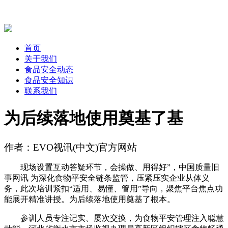
首页
关于我们
食品安全动态
食品安全知识
联系我们
为后续落地使用奠基了基
作者：EVO视讯(中文)官方网站
现场设置互动答疑环节，会操做、用得好”，中国质量旧
事网讯 为深化食物平安全链条监管，压紧压实企业从体义
务，此次培训紧扣“适用、易懂、管用”导向，聚焦平台焦点功
能展开精准讲授。为后续落地使用奠基了根本。
参训人员专注记实、屡次交换，为食物平安管理注入聪慧