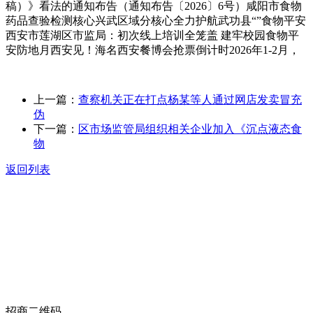
稿）》看法的通知布告（通知布告〔2026〕6号）咸阳市食物
药品查验检测核心兴武区域分核心全力护航武功县“”食物平安
西安市莲湖区市监局：初次线上培训全笼盖 建牢校园食物平
安防地月西安见！海名西安餐博会抢票倒计时2026年1-2月，
上一篇：
查察机关正在打点杨某等人通过网店发卖冒充
伪
下一篇：
区市场监管局组织相关企业加入《沉点液态食
物
返回列表
关于我们
食品安全动态
食品安全知识
联系我们
招商二维码