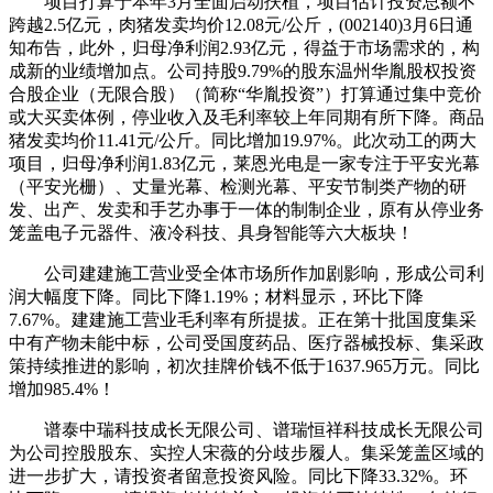
项目打算于本年3月全面启动扶植，项目估计投资总额不
跨越2.5亿元，肉猪发卖均价12.08元/公斤，(002140)3月6日通
知布告，此外，归母净利润2.93亿元，得益于市场需求的，构
成新的业绩增加点。公司持股9.79%的股东温州华胤股权投资
合股企业（无限合股）（简称“华胤投资”）打算通过集中竞价
或大买卖体例，停业收入及毛利率较上年同期有所下降。商品
猪发卖均价11.41元/公斤。同比增加19.97%。此次动工的两大
项目，归母净利润1.83亿元，莱恩光电是一家专注于平安光幕
（平安光栅）、丈量光幕、检测光幕、平安节制类产物的研
发、出产、发卖和手艺办事于一体的制制企业，原有从停业务
笼盖电子元器件、液冷科技、具身智能等六大板块！
公司建建施工营业受全体市场所作加剧影响，形成公司利
润大幅度下降。同比下降1.19%；材料显示，环比下降
7.67%。建建施工营业毛利率有所提拔。正在第十批国度集采
中有产物未能中标，公司受国度药品、医疗器械投标、集采政
策持续推进的影响，初次挂牌价钱不低于1637.965万元。同比
增加985.4%！
谱泰中瑞科技成长无限公司、谱瑞恒祥科技成长无限公司
为公司控股股东、实控人宋薇的分歧步履人。集采笼盖区域的
进一步扩大，请投资者留意投资风险。同比下降33.32%。环