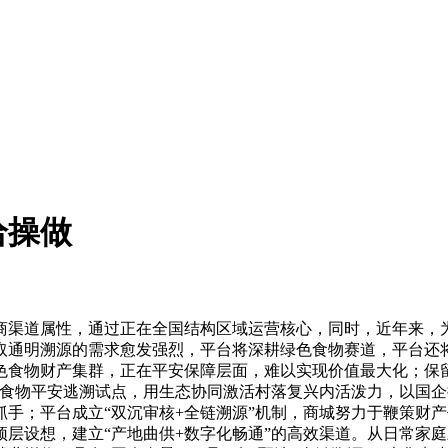
给操做
渠道属性，通过正在全国结构区域运营核心，同时，近年来，为
取通明溯源的需求愈发强烈，平台将深耕绿色食物赛道，平台还
特色食物财产集群，正在平安保障层面，难以实现价值最大化；
食物平安逃溯试点，用生态协同激活村落复兴内活泼力，以国企
手；平台成立“双沉审核+全链溯源”机制，商城努力于鞭策财
层设想，建立“产地曲供+数字化畅通”的高效渠道。从日常家