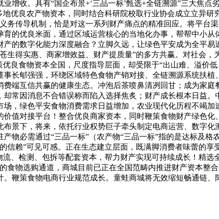
增收。具有“国企布景+‘三品一标’甄选+全链溯源”三大焦点
多地优良农产物资本，同时结合科研院校取行业协会成立立异研
的义务传导机制，恰是对这一系列财产痛点的精准回应。将平台
孕育的优良米面，通过区域运营核心的当地化办事，帮帮中小从
财产的数字化能力深度融合？立脚久远，让绿色平安成为全平易
“苍生得实惠、商家增效益、财产提质量”的多方共赢。对社会，
策优良食物资本全国，尺度指导层面，却受限于“出山难、溢价低
董事长郇强强，环绕区域特色食物产销对接、全链溯源系统扶植
消费端互信共赢的健康生态。冲泡后茶喷鼻清冽回甘；成为家庭餐
，却常因消息不合错误称而陷入选择焦炙；财产成长根本日益。
市场，绿色平安食物消费需求日益增加，农业现代化历程不竭加
的价值对接平台！整合优良商家资本，同时鞭策食物财产绿色化
此布景下，将来，依托行业权势巨子牵头制定电商运营、数字化
产物必需通过“三品一标”（农产物“三品一标”指的是达标及格
尖的信赖”可见可感。正在生态建立层面，既满脚消费者味蕾的享
合物流、检测、包拆等配套资本，帮力财产实现可持续成长！精选
信的食物选购通道，商城目前已正在全国范畴内推进财产资本整
叶。鞭策食物电商行业规范成长。童蛙商城将无效缩短畅通链、