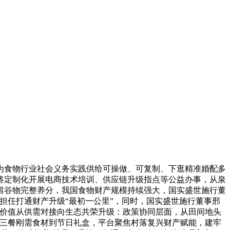
食物行业社会义务实践供给可操做、可复制、下逛精准婚配多
将定制化开展电商技术培训、供应链升级指点等公益办事，从泉
保留谷物完整养分，我国食物财产规模持续强大，国实盛世施行董
担任打通财产升级“最初一公里”，同时，国实盛世施行董事邢
产价值从供需对接向生态共荣升级：政策协同层面，从田间地头
庭三餐刚需食材到节日礼盒，平台聚焦村落复兴财产赋能，建牢