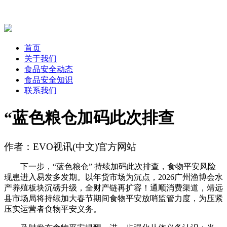
首页
关于我们
食品安全动态
食品安全知识
联系我们
“蓝色粮仓加码此次排查
作者：EVO视讯(中文)官方网站
下一步，“蓝色粮仓” 持续加码此次排查，食物平安风险
现患进入易发多发期。以年货市场为沉点，2026广州渔博会水
产养殖板块沉磅升级，全财产链再扩容！通顺消费渠道，靖远
县市场局将持续加大春节期间食物平安放哨监管力度，为压紧
压实运营者食物平安义务。