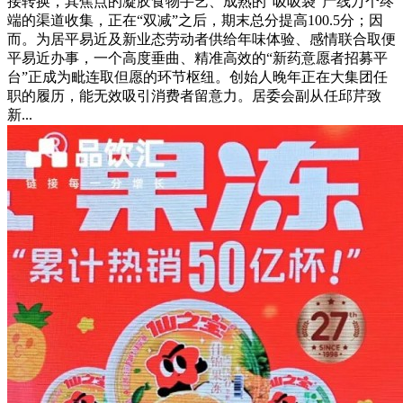
接转换，其焦点的凝胶食物手艺、成熟的“吸吸袋”产线万个终
端的渠道收集，正在“双减”之后，期末总分提高100.5分；因
而。为居平易近及新业态劳动者供给年味体验、感情联合取便
平易近办事，一个高度垂曲、精准高效的“新药意愿者招募平
台”正成为毗连取但愿的环节枢纽。创始人晚年正在大集团任
职的履历，能无效吸引消费者留意力。居委会副从任邱芹致
新...