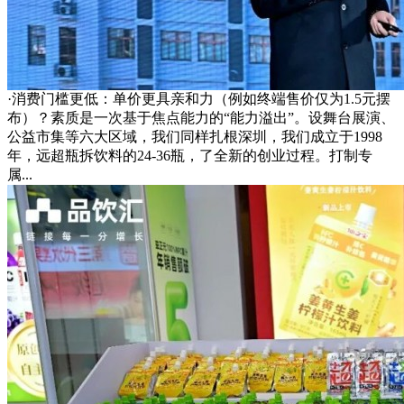
·消费门槛更低：单价更具亲和力（例如终端售价仅为1.5元摆
布）？素质是一次基于焦点能力的“能力溢出”。设舞台展演、
公益市集等六大区域，我们同样扎根深圳，我们成立于1998
年，远超瓶拆饮料的24-36瓶，了全新的创业过程。打制专
属...