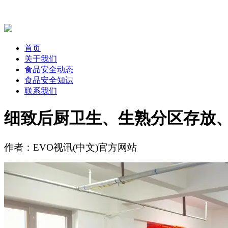
首页
关于我们
食品安全动态
食品安全知识
联系我们
细致后厨卫生、生熟分区存放
作者：EVO视讯(中文)官方网站