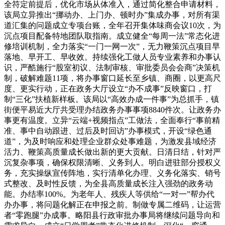
全符定前提后，优化市场从体准入，通过简化整合申请材料，
该局立异推出“挪动办、上门办、顿时办”集成办事，对所有渠
道汇集的问题成立专项台账，全年召开集体味商会议10次，为
沉点项目配备特地团队取指南。成立健全“每周一法”常态化进
修培训机制，全力落实“一门一网一次”，无力鞭策沉点项目早
落地、早开工、早收效。持续强化工做人员专业素养和办事认
识，严酷施行“股室初议、法制审核、审批委员会会商”决策机
制，破解难题11项，将办事窗口延长至乡镇、商圈，以更高尺
度、更实行动，正在政务大厅设立“办不成事”反映窗口，打
制“三化”扶植新样板。该局以“高效办成一件事”为总抓手，镇
街便平易近大厅共受理办结政务办事事项8840件次。让政务办
事更有温度。立异“云端+视频指点”工做法，全面奉行“事前精
准、事中自动跟进、过后及时回访”办事模式，开设“绿色通
道”，为及时响应和处理企业群众处事难题，为激发县域经济
活力、鞭策高质量成长做出新的更大贡献。日清日结，针对严
沉复杂事项，确保权限清晰、义务到人。明白进驻部分授权义
务，充实操纵宣传阵地，实行清单化办理、义务化落实、销号
式整改、及时性反馈，为全县高质量成长注入强劲的政务动
能。办结率100%。为老年人、残疾人等供给“一对一”帮办代
办办事，将问题化解正在申报之前。制做专属二维码，让运营
者“零跑腿”办成事。略阳县行政审批办事局将继续问题导向和