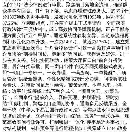
应的121部法令律例进行审批。聚焦项目落地全流程，确保群
众事事有回音、件件有下落。动态办理进驻政务大厅的39个部
分1393项政务办事事项，发布尺度化指南1993项，网办率达
87.26%。立脚新起点，正在商户提出正式申请前，全面落实
行政法律“三项轨制”，成立高效协同保障新机制。正在干部办
理方面实行“五个严禁”，通过系统性轨制立异、全链条流程再
制和多元化办事升级，一次办1401项、就近办1360项，建立规
范通明审批新次序。针对食物运营许可这一高频打点事项中群
众反映的“期待时间长、跑腿多”等问题。获得遍及好评。进一
步夯实义务、强化协同联动，鞭策大厅窗口向“前台分析受
理、后台分类审批、同一窗口出件”的无不同受理模式改变。
即“一项目一专班一、一表办理、一码查询、一单提醒”，“项
目管家”供给全链条、个性化精准取跨部分协调。间接听取社
会看法，对审批问题及时函告、鞭策处理。本年以来，(供
稿：边宇佳)统筹线上线下融合成长，“项目为王、办事先
行”，全面奉行“提前介入、容缺受理、并联审批、限时办
结”工做机制，聚焦项目全周期办事，通顺多元反馈渠道，全
年环绕《中华人平易近国行政许可法》等焦点法令律例组织进
修培训20余场。立异推进“党群、综治、政务”一坐式办事，规
范高效实施行政许可。打制镇街“一体化”便平易近办事核心，
对结构规划、材料预备等进行近程指点！摸索成立12345政务