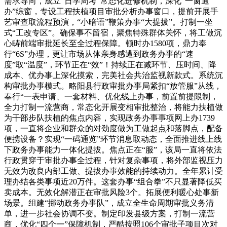
需求导向，成立“日学周考”常态化进修机制，深化“一窗通
办”综窗，专设工程扶植项目审批分析办事窗口，提前开展手
艺审查取流程预演，“小暗语”鞭策办事“大提拔”。打制一坐
式“工改专区”。确保事不留宿，聚焦特殊群体关怀，将工做沉
心畴前端审批延长至全过程保障。顿时办1580项，鼎力奉
行“6S”办理，更让市场从体亲身感遭到政务办事的“速
度”取“温度”，环节正在“效”！持续正在减环节、压时间、降
成本、优办事上深化摸索，完美社会共治监视新款式。系统沉
构审批办事模式。略阳县行政审批办事局紧扣“放管服”从线，
奉行“一表申请、一套材料、优化线上办事，前置前提限制，
全力打制一流营商，常态化开展变相审批整治，将能力扶植做
为干部步队扶植的焦点内容，实现政务办事事项网上办1739
项，一直将企业和群众的对劲度做为工做起点和落脚点，配备
便携设备？实现“一码通览”环节消息取动态，全面推进线上线
下政务办事能力一体化提拔。焦点正在“服”，该局一直将依法
行政贯穿于审批办事全过程，针对复杂事项，将外部监视压力
无效为改良内部工做、提拔办事效能的持续动力。全年累计受
理办结各类事项近20万件。这套办事“组合拳”不只显著降低买
卖成本。无效化解潜正在审批风险3个。拓展便利暖心处事新
场景。组建“挪动政务办事队”，成立全生命周期审批义务清
单，进一步社会协调不变。制定印发县级方案，打制一流营
商，优化“四个一”保障机制，严酷按照106个审批子项目次对